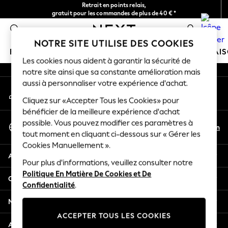
Retrait en points relais,
An error occurred on client
gratuit pour les commandes de plus de 40 € *
Livraison en 2-3 jours ouvrés*
0
Nos réseaux sociaux
NOTRE SITE UTILISE DES COOKIES
FILLE
GARÇON
BÉBÉ
FEMME
HOMME
MAI
Les cookies nous aident à garantir la sécurité de
notre site ainsi que sa constante amélioration mais
HOLIDAY SHOP
aussi à personnaliser votre expérience d'achat.
Mon compte
Women's Holiday Shop
Connexion à votre compte
Cliquez sur «Accepter Tous les Cookies» pour
All Swimwear
bénéficier de la meilleure expérience d'achat
All Beachwear
Sélectionnez Votre Langue
possible. Vous pouvez modifier ces paramètres à
Bags & Accessories
Fr
En
tout moment en cliquant ci-dessous sur « Gérer les
Français
Beach Dresses & Kaftans
Cookies Manuellement ».
Dresses
Aide
Flip Flops
Pour plus d'informations, veuillez consulter notre
Politique En Matière De Cookies et De
Sliders
Confidentialité et mentions légales
Confidentialité
.
Jumpsuits & Playsuits
Linen Collection
Ministères
Sandals
ACCEPTER TOUS LES COOKIES
Shorts
Autres services