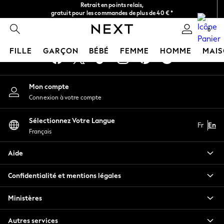
Retrait en points relais,
An error occurred on client
gratuit pour les commandes de plus de 40 € *
Livraison en 2-3 jours ouvrés*
0
Nos réseaux sociaux
FILLE
GARÇON
BÉBÉ
FEMME
HOMME
MAI
GIRLS
Mon compte
New In
Connexion à votre compte
New in from Next
New In
Sélectionnez Votre Langue
Trending: Top & Short Sets
Fr
En
Français
Trending: Clogs
Toy Story
Aide
THE SET
50 - 92cm
Confidentialité et mentions légales
98 - 110cm
116 - 134cm
Ministères
140 - 174cm
All Clothing
Autres services