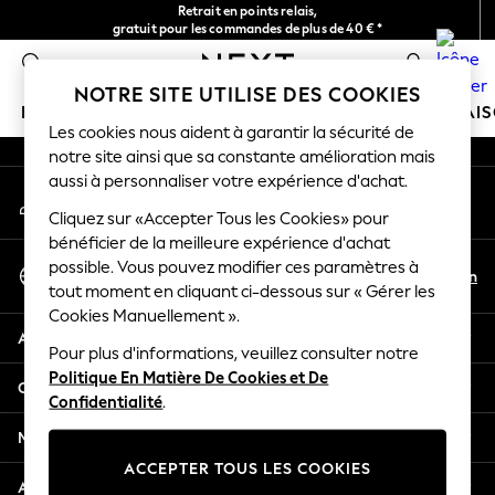
Retrait en points relais,
An error occurred on client
gratuit pour les commandes de plus de 40 € *
Livraison en 2-3 jours ouvrés*
0
Nos réseaux sociaux
NOTRE SITE UTILISE DES COOKIES
FILLE
GARÇON
BÉBÉ
FEMME
HOMME
MAI
Les cookies nous aident à garantir la sécurité de
notre site ainsi que sa constante amélioration mais
HOLIDAY SHOP
aussi à personnaliser votre expérience d'achat.
Mon compte
Women's Holiday Shop
Connexion à votre compte
Cliquez sur «Accepter Tous les Cookies» pour
All Swimwear
bénéficier de la meilleure expérience d'achat
All Beachwear
Sélectionnez Votre Langue
possible. Vous pouvez modifier ces paramètres à
Bags & Accessories
Fr
En
tout moment en cliquant ci-dessous sur « Gérer les
Français
Beach Dresses & Kaftans
Cookies Manuellement ».
Dresses
Aide
Flip Flops
Pour plus d'informations, veuillez consulter notre
Politique En Matière De Cookies et De
Sliders
Confidentialité et mentions légales
Confidentialité
.
Jumpsuits & Playsuits
Linen Collection
Ministères
Sandals
ACCEPTER TOUS LES COOKIES
Shorts
Autres services