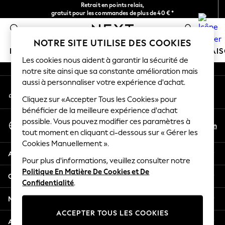
Retrait en points relais,
An error occurred on client
gratuit pour les commandes de plus de 40 € *
Livraison en 2-3 jours ouvrés*
0
Nos réseaux sociaux
NOTRE SITE UTILISE DES COOKIES
FILLE
GARÇON
BÉBÉ
FEMME
HOMME
MAI
Les cookies nous aident à garantir la sécurité de
notre site ainsi que sa constante amélioration mais
HOLIDAY SHOP
aussi à personnaliser votre expérience d'achat.
Mon compte
Women's Holiday Shop
Connexion à votre compte
Cliquez sur «Accepter Tous les Cookies» pour
All Swimwear
bénéficier de la meilleure expérience d'achat
All Beachwear
Sélectionnez Votre Langue
possible. Vous pouvez modifier ces paramètres à
Bags & Accessories
Fr
En
tout moment en cliquant ci-dessous sur « Gérer les
Français
Beach Dresses & Kaftans
Cookies Manuellement ».
Dresses
Aide
Flip Flops
Pour plus d'informations, veuillez consulter notre
Politique En Matière De Cookies et De
Sliders
Confidentialité et mentions légales
Confidentialité
.
Jumpsuits & Playsuits
Linen Collection
Ministères
Sandals
ACCEPTER TOUS LES COOKIES
Shorts
Autres services