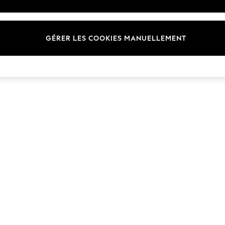
Marques
GÉRER LES COOKIES MANUELLEMENT
© 2026 Next Germany GmbH. Tous droits réservés.