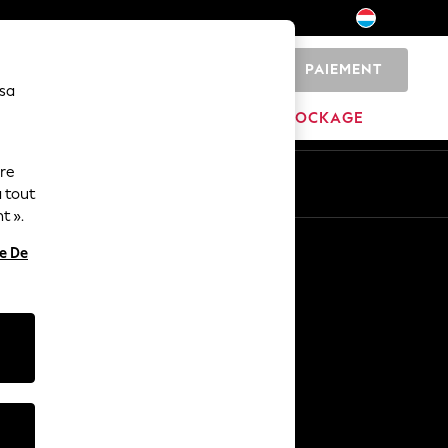
PAIEMENT
0
 sa
MAISON
MARQUES
DÉSTOCKAGE
ure
ue
Fr
En
 tout
t ».
Autres services
re De
Médias et presse
L'entreprise
Carrières NEXT