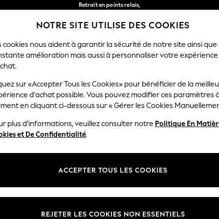
Retrait en points relais,
gratuit pour les commandes de plus de 40 € *
NOTRE SITE UTILISE DES COOKIES
Livraison en 2-3 jours ouvrés*
Nos réseaux sociaux
 cookies nous aident à garantir la sécurité de notre site ainsi que
nstante amélioration mais aussi à personnaliser votre expérience
RÇON
BÉBÉ
FEMME
HOMME
chat.
quez sur «Accepter Tous les Cookies» pour bénéficier de la meille
Sélectionnez Votre Lang
périence d'achat possible. Vous pouvez modifier ces paramètres à
Français
ment en cliquant ci-dessous sur « Gérer les Cookies Manuellemen
lité et mentions légales
Ministères
r plus d'informations, veuillez consulter notre
Politique En Matiè
kies et De Confidentialité
.
 confidentialité et de cookies
Femme
générales
Homme
ookies manuellement
Garçon
ACCEPTER TOUS LES COOKIES
lative aux avis et évaluations des
Fille
Maison
REJETER LES COOKIES NON ESSENTIELS
Bébé