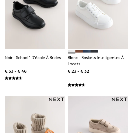
Lipsy Girl
Boden
Joules
Little Bird by Jools Oliver
Baker by Ted Baker
Occasionwear
Schoolwear
Partywear
Flower Girl
Bridesmaid
Noir - School 1 D'école À Brides
Blanc - Baskets Intelligentes À
Shop All
Lacets
A-Z Brands
€ 33 - € 46
€ 23 - € 32
JoJo Maman Bébé
BOYS
New In
New in from Next
50 - 92cm
98 - 110cm
116 - 134cm
140 - 174cm
New In
Trending: Top & Short Sets
Trending: Clogs