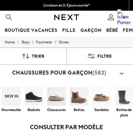
Livraison en 2-3 jours ouvrés*
Retours faciles*
0
BOUTIQUE VACANCES
FILLE
GARÇON
BÉBÉ
FE
/
/
/
Home
Boys
Footwear
Shoes
HOLIDAY SHOP
Women's Holiday Shop
All Swimwear
TRIER
FILTRE
All Beachwear
Bags & Accessories
CHAUSSURES POUR GARÇON
(582)
Beach Dresses & Kaftans
Dresses
Flip Flops
Sliders
Jumpsuits & Playsuits
Linen Collection
Sandals
Nouveautés
Baskets
Chaussures
Bottes
Sandales
Bottes de
Shorts
pluie
Trousers
Sun Hats & Caps
CONSULTER PAR MODÈLE
T-Shirts & Vests