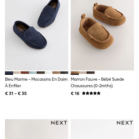
Shackets
Puddlesuits
Gilets
Fleeces
Teddy Borg
Puffers
Snowsuits
All Footwear
New In
Boots
Half Sizes
Slippers
Trainers
Bleu Marine - Mocassins En Daim
Marron Fauve - Bébé Suede
Wellies
À Enfiler
Chaussures (0-2mths)
Wide Fit
€ 31 - € 35
€ 16
Shoes
All Underwear
Nighties
Pyjamas
Robes
Socks & Tights
All Bags & Accessories
Bags