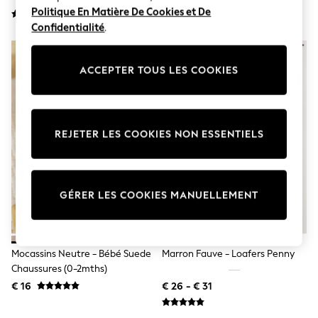
Shorts
Politique En Matière De Cookies et De
Sunglasses
Confidentialité
.
Sunsafe Swimwear
Swimshorts
Tops & T-Shirts
ACCEPTER TOUS LES COOKIES
Girls Holiday Shop
All Swimwear
Beach Dresses & Kaftans
Dresses
Sun Hats & Caps
REJETER LES COOKIES NON ESSENTIELS
Jumpsuits & Playsuits
Rash Vests
Sandals & Sliders
Shorts
GÉRER LES COOKIES MANUELLEMENT
Skirts
Sunglasses
Sunsafe Swimwear
Tops & T-Shirts
Baby Holiday Shop
Mocassins Neutre - Bébé Suede
Marron Fauve - Loafers Penny
Baby Travel Accessories
Chaussures (0-2mths)
All Accessories
€ 16
€ 26 - € 31
Beach Bags
Beach Towels