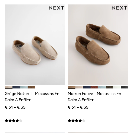
Birkenstock
Crocs
Havaianas
Pour Moi
Rayban
Skechers
GIRLS
New In
New in from Next
New In
Trending: Top & Short Sets
Trending: Clogs
Toy Story
THE SET
50 - 92cm
98 - 110cm
116 - 134cm
Grège Naturel - Mocassins En
Marron Fauve - Mocassins En
140 - 174cm
Daim À Enfiler
Daim À Enfiler
All Clothing
€ 31 - € 35
€ 31 - € 35
T-Shirts
Dresses
Shorts & Skirts
Coats & Jackets
Sweatshirts & Hoodies