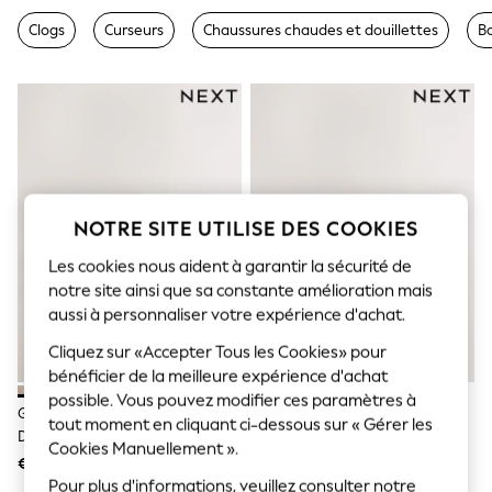
Sunglasses
Men's Holiday Shop
Clogs
Curseurs
Chaussures chaudes et douillettes
B
All Swimwear
Accessories
Bags & Luggage
Footwear
Hats
Linen Collection
Loafers
Polo Shirts
Sandals & Flipflops
NOTRE SITE UTILISE DES COOKIES
Shirts
Shorts
Les cookies nous aident à garantir la sécurité de
Sunglasses
notre site ainsi que sa constante amélioration mais
T-Shirts
aussi à personnaliser votre expérience d'achat.
Vests
Boys Holiday Shop
Cliquez sur «Accepter Tous les Cookies» pour
All Swimwear
bénéficier de la meilleure expérience d'achat
Ponchos & Toweling sets
possible. Vous pouvez modifier ces paramètres à
Sun Hats & Caps
Grège Naturel - Mocassins En
Marron Fauve - Mocassins En
Polo Shirts
tout moment en cliquant ci-dessous sur « Gérer les
Daim À Enfiler
Daim À Enfiler
Rash Vests
Cookies Manuellement ».
€ 31 - € 35
€ 31 - € 35
Sandals & Sliders
Shirts
Pour plus d'informations, veuillez consulter notre