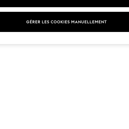
Marques
GÉRER LES COOKIES MANUELLEMENT
© 2026 Next Germany GmbH. Tous droits réservés.