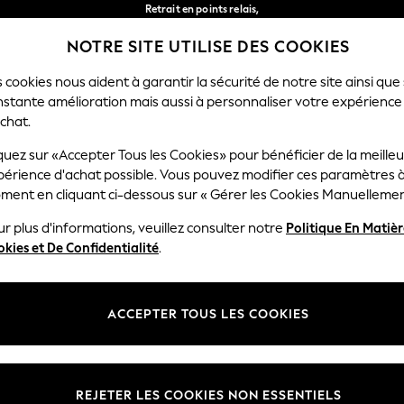
Retrait en points relais,
gratuit pour les commandes de plus de 40 € *
NOTRE SITE UTILISE DES COOKIES
Livraison en 2-3 jours ouvrés*
Nos réseaux sociaux
 cookies nous aident à garantir la sécurité de notre site ainsi que
nstante amélioration mais aussi à personnaliser votre expérience
FEMME
HOMME
MAISON
chat.
quez sur «Accepter Tous les Cookies» pour bénéficier de la meille
Sélectionnez Votre Lang
périence d'achat possible. Vous pouvez modifier ces paramètres à
Français
ment en cliquant ci-dessous sur « Gérer les Cookies Manuellemen
lité et mentions légales
Ministères
r plus d'informations, veuillez consulter notre
Politique En Matiè
kies et De Confidentialité
.
 confidentialité et de cookies
Femme
générales
Homme
ookies manuellement
Garçon
ACCEPTER TOUS LES COOKIES
lative aux avis et évaluations des
Fille
Maison
REJETER LES COOKIES NON ESSENTIELS
Bébé