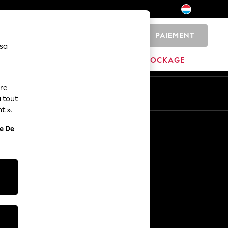
PAIEMENT
0
 sa
MARQUES
DÉSTOCKAGE
ure
ue
Fr
En
 tout
t ».
Autres services
re De
Médias et presse
L'entreprise
Carrières NEXT