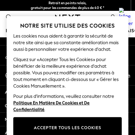
Retrait en points relais,
An error occurred on client
gratuit pour les commandes de plus de 40 € *
Livraison en 2-3 jours ouvrés*
0
Nos réseaux sociaux
NOTRE SITE UTILISE DES COOKIES
FILLE
GARÇON
BÉBÉ
FEMME
HOMME
MAI
Les cookies nous aident à garantir la sécurité de
notre site ainsi que sa constante amélioration mais
HOLIDAY SHOP
aussi à personnaliser votre expérience d'achat.
Mon compte
Women's Holiday Shop
Connexion à votre compte
Cliquez sur «Accepter Tous les Cookies» pour
All Swimwear
bénéficier de la meilleure expérience d'achat
All Beachwear
Sélectionnez Votre Langue
possible. Vous pouvez modifier ces paramètres à
Bags & Accessories
Fr
En
tout moment en cliquant ci-dessous sur « Gérer les
Français
Beach Dresses & Kaftans
Cookies Manuellement ».
Dresses
Aide
Flip Flops
Pour plus d'informations, veuillez consulter notre
Politique En Matière De Cookies et De
Sliders
Confidentialité et mentions légales
Confidentialité
.
Jumpsuits & Playsuits
Linen Collection
Ministères
Sandals
ACCEPTER TOUS LES COOKIES
Shorts
Autres services