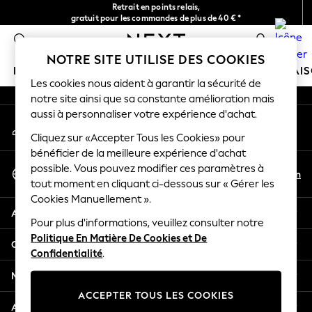
Retrait en points relais,
An error occurred on client
gratuit pour les commandes de plus de 40 € *
Livraison en 2-3 jours ouvrés*
0
Nos réseaux sociaux
NOTRE SITE UTILISE DES COOKIES
FILLE
GARÇON
BÉBÉ
FEMME
HOMME
MAI
Les cookies nous aident à garantir la sécurité de
notre site ainsi que sa constante amélioration mais
HOLIDAY SHOP
aussi à personnaliser votre expérience d'achat.
Mon compte
Women's Holiday Shop
Connexion à votre compte
Cliquez sur «Accepter Tous les Cookies» pour
All Swimwear
bénéficier de la meilleure expérience d'achat
All Beachwear
Sélectionnez Votre Langue
possible. Vous pouvez modifier ces paramètres à
Bags & Accessories
Fr
En
tout moment en cliquant ci-dessous sur « Gérer les
Français
Beach Dresses & Kaftans
Cookies Manuellement ».
Dresses
Aide
Flip Flops
Pour plus d'informations, veuillez consulter notre
Politique En Matière De Cookies et De
Sliders
Confidentialité et mentions légales
Confidentialité
.
Jumpsuits & Playsuits
Linen Collection
Ministères
Sandals
ACCEPTER TOUS LES COOKIES
Shorts
Autres services