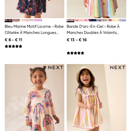
All Occasionwear
All Partywear
Wedding
Dresses
Shoes
Bleu Marine Motif Licorne - Robe
Bande D'arc-En-Ciel - Robe À
Cardigans
Côtelée À Manches Longues
Manches Doubles À Volants
Skirts
(3mois7ans)
(3mois8ans)
€ 8 - € 11
€ 13 - € 16
Shop all
Shop All
Disney
Marvel
Paw Patrol
Peppa Pig
Gaming
Harry Potter
Spider man
New In
Trainers
Hoodies & Sweatshirts
T-Shirts & Vests
Leggings
Swim
adidas
All Girls Brands