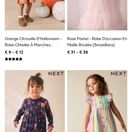
Shackets
Puddlesuits
Gilets
Fleeces
Teddy Borg
Puffers
Orange Citrouille D'Halloween -
Rose Pastel - Robe D’occasion En
Snowsuits
All Footwear
Robe Côtelée À Manches
Maille Brodée (3mois8ans)
New In
Longues (3mois7ans)
€ 9 - € 12
€ 31 - € 38
Boots
Half Sizes
Slippers
Trainers
Wellies
Wide Fit
Shoes
All Underwear
Nighties
Pyjamas
Robes
Socks & Tights
All Bags & Accessories
Bags