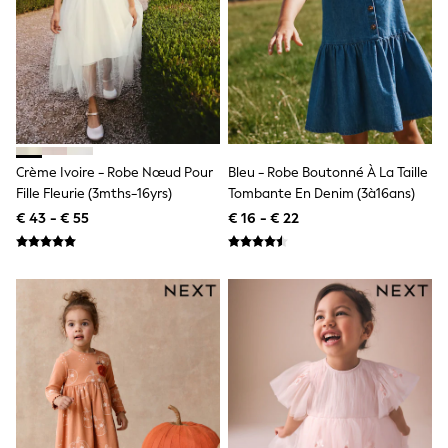
Knitwear
Trousers & Leggings
Sets & Outfits
Tops
Nightwear & Pyjamas
Jumpsuits & Playsuits
Jeans
Shirts & Blouses
Swimwear
Crème Ivoire - Robe Nœud Pour
Bleu - Robe Boutonné À La Taille
Sportswear
Fille Fleurie (3mths-16yrs)
Tombante En Denim (3à16ans)
Dungarees
Multipacks
€ 43 - € 55
€ 16 - € 22
All Holiday Shop
Tops
Dresses
Shorts
Skirts
Sandals & Sliders
Rash Vests
Sun Safe Swimwear
Sun Hats & Caps
Denim Jackets
Raincoats
Waterproof