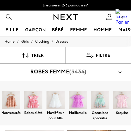
Livraison en 2-3 jours ouvrés*
Retours faciles*
0
FILLE
GARÇON
BÉBÉ
FEMME
HOMME
MAI
/
/
/
Home
Girls
Clothing
Dresses
HOLIDAY SHOP
Women's Holiday Shop
All Swimwear
TRIER
FILTRE
All Beachwear
Bags & Accessories
ROBES FEMME
(3434)
Beach Dresses & Kaftans
Dresses
Flip Flops
Sliders
Par catégorie
Jumpsuits & Playsuits
Robes
Ensemble Robe
Ensemble Robe Et Legging
Linen Collection
Sandals
Shorts
Nouveautés
Robes d'été
Motif fleur
Maille tulle
Occasions
Sequins
Trousers
pour fille
spéciales
Sun Hats & Caps
T-Shirts & Vests