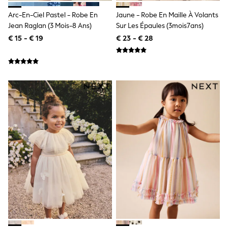
Toy Story
Pokemon
Arc-En-Ciel Pastel - Robe En
Jaune - Robe En Maille À Volants
Spiderman
Jean Raglan (3 Mois-8 Ans)
Sur Les Épaules (3mois7ans)
THE SET
€ 15 - € 19
€ 23 - € 28
All Clothing
T-Shirts
Shorts
Shirts
Kurtas
Sets & Outfits
Trousers & Chinos
Sweatshirts & Hoodies
Knitwear & Sweaters
Tops
Coats & Jackets
Jeans
Joggers
Nightwear & Pyjamas
Swimwear
Suits & Waistcoats
Dungarees
Multipacks
All Holiday Shop
Tops & T-Shirts