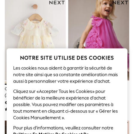
Sunglasses
Men's Holiday Shop
All Swimwear
Accessories
Bags & Luggage
Footwear
Hats
Linen Collection
Loafers
Polo Shirts
NOTRE SITE UTILISE DES COOKIES
Sandals & Flipflops
Shirts
Les cookies nous aident à garantir la sécurité de
Shorts
notre site ainsi que sa constante amélioration mais
Sunglasses
T-Shirts
aussi à personnaliser votre expérience d'achat.
Vests
Crème - Robe En Maille Brodée
Nœud Rose Vif - Robe Sans
Cliquez sur «Accepter Tous les Cookies» pour
Boys Holiday Shop
(3 Mois À 7 Ans)
Manches En Maille (3mths-7yrs)
bénéficier de la meilleure expérience d'achat
All Swimwear
€ 38 - € 42
€ 21 - € 26
Ponchos & Toweling sets
possible. Vous pouvez modifier ces paramètres à
Sun Hats & Caps
tout moment en cliquant ci-dessous sur « Gérer les
Polo Shirts
Cookies Manuellement ».
Rash Vests
Sandals & Sliders
Pour plus d'informations, veuillez consulter notre
Shirts