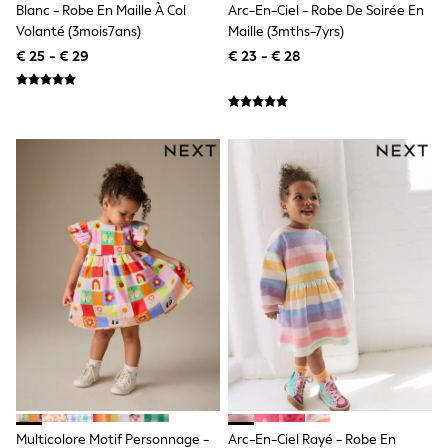
Blanc - Robe En Maille À Col
Arc-En-Ciel - Robe De Soirée En
Sandals & Sliders
Rash Vests
Volanté (3mois7ans)
Maille (3mths-7yrs)
Sun Safe Swimwear
€ 25 - € 29
€ 23 - € 28
Sun Hats & Caps
Denim Jackets
Raincoats
Waterproof
Shackets
Gilets
Fleeces
Teddy Borg
Puffers
Snowsuits
All Footwear
New In
Boots
Half Sizes
Slippers
Trainers
Wellies
Wide Fit
Shoes
Underwear
Multicolore Motif Personnage -
Arc-En-Ciel Rayé - Robe En