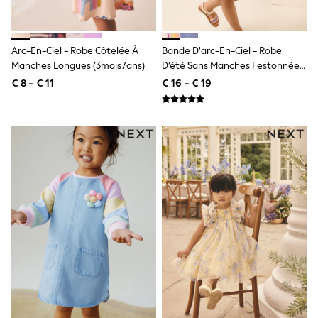
Lipsy Girl
Boden
Joules
Arc-En-Ciel - Robe Côtelée À
Bande D'arc-En-Ciel - Robe
Little Bird by Jools Oliver
Baker by Ted Baker
Manches Longues (3mois7ans)
D’été Sans Manches Festonnée
Occasionwear
(3mois-7ans)
€ 8 - € 11
€ 16 - € 19
Schoolwear
Partywear
Flower Girl
Bridesmaid
Shop All
A-Z Brands
JoJo Maman Bébé
BOYS
New In
New in from Next
50 - 92cm
98 - 110cm
116 - 134cm
140 - 174cm
New In
Trending: Top & Short Sets
Trending: Clogs