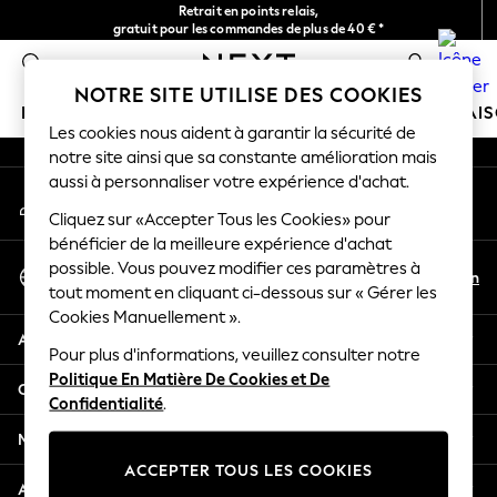
Retrait en points relais,
An error occurred on client
gratuit pour les commandes de plus de 40 € *
Livraison en 2-3 jours ouvrés*
0
Nos réseaux sociaux
NOTRE SITE UTILISE DES COOKIES
FILLE
GARÇON
BÉBÉ
FEMME
HOMME
MAI
Les cookies nous aident à garantir la sécurité de
notre site ainsi que sa constante amélioration mais
GIRLS
aussi à personnaliser votre expérience d'achat.
Mon compte
New In
Connexion à votre compte
Cliquez sur «Accepter Tous les Cookies» pour
New in from Next
bénéficier de la meilleure expérience d'achat
New In
Sélectionnez Votre Langue
possible. Vous pouvez modifier ces paramètres à
Trending: Top & Short Sets
Fr
En
tout moment en cliquant ci-dessous sur « Gérer les
Français
Trending: Clogs
Cookies Manuellement ».
Toy Story
Aide
THE SET
Pour plus d'informations, veuillez consulter notre
Politique En Matière De Cookies et De
50 - 92cm
Confidentialité et mentions légales
Confidentialité
.
98 - 110cm
116 - 134cm
Ministères
140 - 174cm
ACCEPTER TOUS LES COOKIES
All Clothing
Autres services