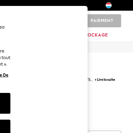
PAIEMENT
0
 sa
MARQUES
DÉSTOCKAGE
ure
 tout
t ».
re De
every step as they run around and explore, you'll
+ Lire la suite
off! Available with a range of choice from secure
 comfortable insoles.
eture
atch