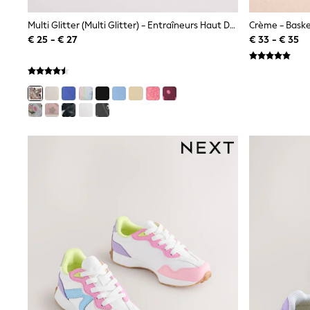
Shirts
Shorts
Multi Glitter (multi Glitter) - Entraîneurs Haut De Gamme
Crème - Baske
Sunglasses
€ 25 - € 27
€ 33 - € 35
Sunsafe Swimwear
Swimshorts
Tops & T-Shirts
Girls Holiday Shop
All Swimwear
Beach Dresses & Kaftans
Dresses
Sun Hats & Caps
Jumpsuits & Playsuits
Rash Vests
Sandals & Sliders
Shorts
Skirts
Sunglasses
Sunsafe Swimwear
Tops & T-Shirts
Baby Holiday Shop
Baby Travel Accessories
All Accessories
Beach Bags
Beach Towels