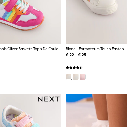
Little Bird By Jools Oliver Baskets Tapis De Couloir Rétro Arc-En-Ciel Pastel
Blanc - Formateurs Touch Fasten
€ 22 - € 25