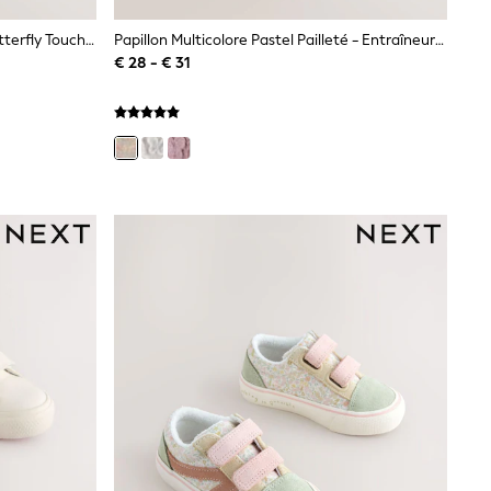
Pastel Multicolore À Paillettes - Butterfly Touch Fasten Strap Trainers
Papillon Multicolore Pastel Pailleté - Entraîneurs Haut De Gamme
€ 28 - € 31