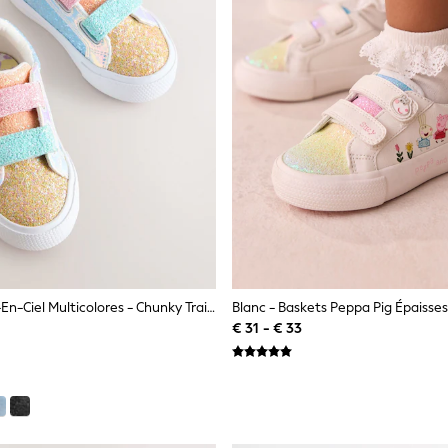
Paillettes Arc-En-Ciel Multicolores - Chunky Trainers With Fermeture Par Contact
€ 31 - € 33