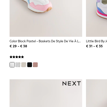
Birkenstock
Crocs
Havaianas
Pour Moi
Rayban
Skechers
GIRLS
New In
New in from Next
Color Block Pastel - Baskets De Style De Vie À Lacets
New In
€ 29 - € 38
€ 31 - € 35
Trending: Top & Short Sets
Trending: Clogs
Toy Story
THE SET
50 - 92cm
98 - 110cm
116 - 134cm
140 - 174cm
All Clothing
T-Shirts
Dresses
Shorts & Skirts
Coats & Jackets