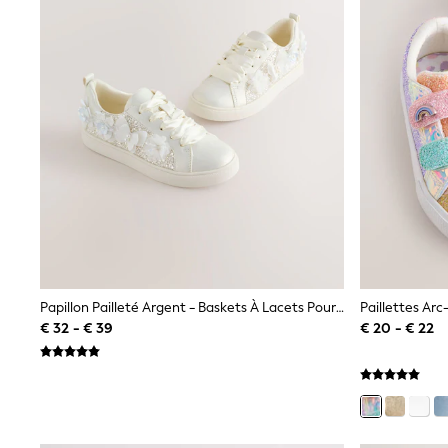
Sweatshirts & Hoodies
Knitwear
Trousers & Leggings
Sets & Outfits
Tops
Nightwear & Pyjamas
Jumpsuits & Playsuits
Jeans
Shirts & Blouses
Swimwear
Sportswear
Dungarees
Multipacks
All Holiday Shop
Tops
Dresses
Papillon Pailleté Argent - Baskets À Lacets Pour Occasions
Shorts
€ 32 - € 39
€ 20 - € 22
Skirts
Sandals & Sliders
Rash Vests
Sun Safe Swimwear
Sun Hats & Caps
Denim Jackets
Raincoats