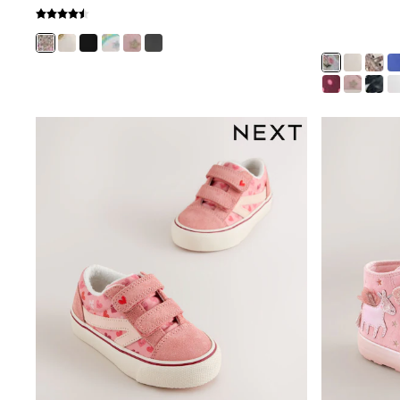
Bags
All Occasionwear
All Partywear
Wedding
Dresses
Shoes
Cardigans
Skirts
Shop all
Shop All
Disney
Marvel
Paw Patrol
Peppa Pig
Gaming
Harry Potter
Spider man
New In
Trainers
Hoodies & Sweatshirts
T-Shirts & Vests
Leggings
Swim
adidas