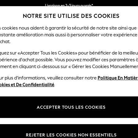
Livraison en 2-3 jours ouvrés*
NOTRE SITE UTILISE DES COOKIES
Retours faciles*
 cookies nous aident à garantir la sécurité de notre site ainsi que
nstante amélioration mais aussi à personnaliser votre expérience
FEMME
HOMME
MAISON
chat.
quez sur «Accepter Tous les Cookies» pour bénéficier de la meille
périence d'achat possible. Vous pouvez modifier ces paramètres à
BASKETS POUR FILLES
(1527)
ment en cliquant ci-dessous sur « Gérer les Cookies Manuellemen
r plus d'informations, veuillez consulter notre
Politique En Matiè
 trainers collection. Designed by our footwear experts to support their 
kies et De Confidentialité
.
in bold colours with sparkles, lights and patterns they'll love showing 
ing touch and close fastenings. With lightweight yet durable soles and
ACCEPTER TOUS LES COOKIES
xt
adidas
Noir
Blanc
Bleu
Ferm
scr
REJETER LES COOKIES NON ESSENTIELS