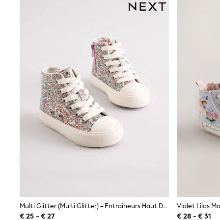
Waterproof
Shackets
Puddlesuits
Gilets
Fleeces
Teddy Borg
Puffers
Snowsuits
All Footwear
New In
Boots
Half Sizes
Slippers
Trainers
Wellies
Wide Fit
Shoes
All Underwear
Nighties
Pyjamas
Robes
Socks & Tights
Multi Glitter (multi Glitter) - Entraîneurs Haut De Gamme
All Bags & Accessories
€ 25 - € 27
€ 28 - € 31