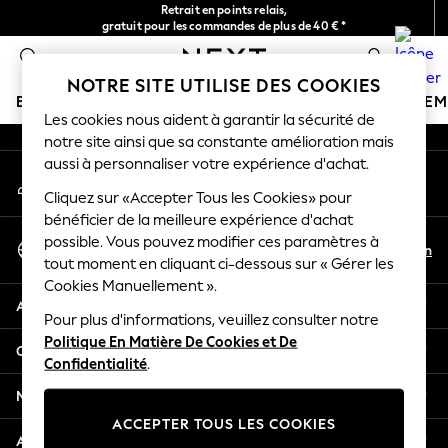
Retrait en points relais,
An error occurred on client
gratuit pour les commandes de plus de 40 € *
Livraison en 2-3 jours ouvrés*
0
Nos réseaux sociaux
NOTRE SITE UTILISE DES COOKIES
BOUTIQUE VACANCES
FILLE
GARÇON
BÉBÉ
FE
Les cookies nous aident à garantir la sécurité de
notre site ainsi que sa constante amélioration mais
HOLIDAY SHOP
aussi à personnaliser votre expérience d'achat.
Mon compte
Women's Holiday Shop
Connexion à votre compte
Cliquez sur «Accepter Tous les Cookies» pour
All Swimwear
bénéficier de la meilleure expérience d'achat
All Beachwear
Sélectionnez Votre Langue
possible. Vous pouvez modifier ces paramètres à
Bags & Accessories
Fr
En
tout moment en cliquant ci-dessous sur « Gérer les
Français
Beach Dresses & Kaftans
Cookies Manuellement ».
Dresses
Aide
Flip Flops
Pour plus d'informations, veuillez consulter notre
Politique En Matière De Cookies et De
Sliders
Confidentialité et mentions légales
Confidentialité
.
Jumpsuits & Playsuits
Linen Collection
Ministères
Sandals
ACCEPTER TOUS LES COOKIES
Shorts
Autres services