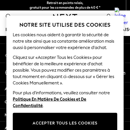
Retrait en points relais,
An error occurred on client
gratuit pour les commandes de plus de 40 € *
Livraison en 2-3 jours ouvrés*
0
Nos réseaux sociaux
NOTRE SITE UTILISE DES COOKIES
FILLE
GARÇON
BÉBÉ
FEMME
HOMME
MAI
Les cookies nous aident à garantir la sécurité de
notre site ainsi que sa constante amélioration mais
GIRLS
aussi à personnaliser votre expérience d'achat.
Mon compte
New In
Connexion à votre compte
Cliquez sur «Accepter Tous les Cookies» pour
New in from Next
bénéficier de la meilleure expérience d'achat
New In
Sélectionnez Votre Langue
possible. Vous pouvez modifier ces paramètres à
Trending: Top & Short Sets
Fr
En
tout moment en cliquant ci-dessous sur « Gérer les
Français
Trending: Clogs
Cookies Manuellement ».
Toy Story
Aide
THE SET
Pour plus d'informations, veuillez consulter notre
Politique En Matière De Cookies et De
50 - 92cm
Confidentialité et mentions légales
Confidentialité
.
98 - 110cm
116 - 134cm
Ministères
140 - 174cm
ACCEPTER TOUS LES COOKIES
All Clothing
Autres services