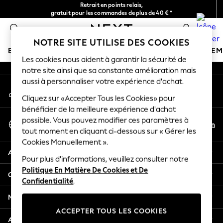
Retrait en points relais,
An error occurred on client
gratuit pour les commandes de plus de 40 € *
Livraison en 2-3 jours ouvrés*
0
Nos réseaux sociaux
NOTRE SITE UTILISE DES COOKIES
BOUTIQUE VACANCES
FILLE
GARÇON
BÉBÉ
FE
Les cookies nous aident à garantir la sécurité de
notre site ainsi que sa constante amélioration mais
HOLIDAY SHOP
aussi à personnaliser votre expérience d'achat.
Mon compte
Women's Holiday Shop
Connexion à votre compte
Cliquez sur «Accepter Tous les Cookies» pour
All Swimwear
bénéficier de la meilleure expérience d'achat
All Beachwear
Sélectionnez Votre Langue
possible. Vous pouvez modifier ces paramètres à
Bags & Accessories
Fr
En
tout moment en cliquant ci-dessous sur « Gérer les
Français
Beach Dresses & Kaftans
Cookies Manuellement ».
Dresses
Aide
Flip Flops
Pour plus d'informations, veuillez consulter notre
Politique En Matière De Cookies et De
Sliders
Confidentialité et mentions légales
Confidentialité
.
Jumpsuits & Playsuits
Linen Collection
Ministères
Sandals
ACCEPTER TOUS LES COOKIES
Shorts
Autres services