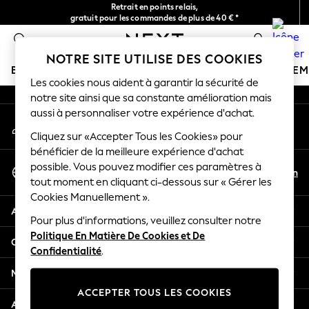
Retrait en points relais,
An error occurred on client
gratuit pour les commandes de plus de 40 € *
Livraison en 2-3 jours ouvrés*
0
Nos réseaux sociaux
NOTRE SITE UTILISE DES COOKIES
BOUTIQUE VACANCES
FILLE
GARÇON
BÉBÉ
FE
Les cookies nous aident à garantir la sécurité de
notre site ainsi que sa constante amélioration mais
HOLIDAY SHOP
aussi à personnaliser votre expérience d'achat.
Mon compte
Women's Holiday Shop
Connexion à votre compte
Cliquez sur «Accepter Tous les Cookies» pour
All Swimwear
bénéficier de la meilleure expérience d'achat
All Beachwear
Sélectionnez Votre Langue
possible. Vous pouvez modifier ces paramètres à
Bags & Accessories
Fr
En
tout moment en cliquant ci-dessous sur « Gérer les
Français
Beach Dresses & Kaftans
Cookies Manuellement ».
Dresses
Aide
Flip Flops
Pour plus d'informations, veuillez consulter notre
Politique En Matière De Cookies et De
Sliders
Confidentialité et mentions légales
Confidentialité
.
Jumpsuits & Playsuits
Linen Collection
Ministères
Sandals
ACCEPTER TOUS LES COOKIES
Shorts
Autres services