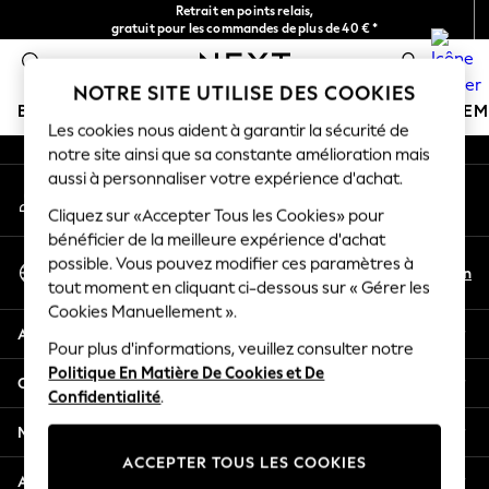
Retrait en points relais,
An error occurred on client
gratuit pour les commandes de plus de 40 € *
Livraison en 2-3 jours ouvrés*
0
Nos réseaux sociaux
NOTRE SITE UTILISE DES COOKIES
BOUTIQUE VACANCES
FILLE
GARÇON
BÉBÉ
FE
Les cookies nous aident à garantir la sécurité de
notre site ainsi que sa constante amélioration mais
HOLIDAY SHOP
aussi à personnaliser votre expérience d'achat.
Mon compte
Women's Holiday Shop
Connexion à votre compte
Cliquez sur «Accepter Tous les Cookies» pour
All Swimwear
bénéficier de la meilleure expérience d'achat
All Beachwear
Sélectionnez Votre Langue
possible. Vous pouvez modifier ces paramètres à
Bags & Accessories
Fr
En
tout moment en cliquant ci-dessous sur « Gérer les
Français
Beach Dresses & Kaftans
Cookies Manuellement ».
Dresses
Aide
Flip Flops
Pour plus d'informations, veuillez consulter notre
Politique En Matière De Cookies et De
Sliders
Confidentialité et mentions légales
Confidentialité
.
Jumpsuits & Playsuits
Linen Collection
Ministères
Sandals
ACCEPTER TOUS LES COOKIES
Shorts
Autres services