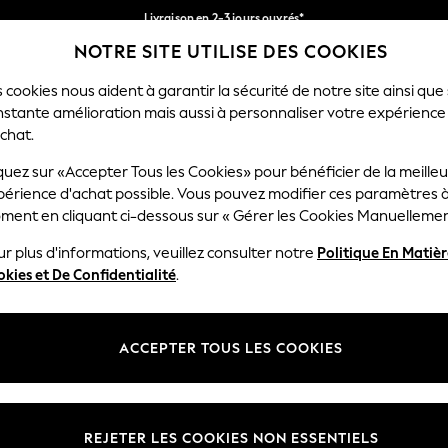
Livraison en 2-3 jours ouvrés*
NOTRE SITE UTILISE DES COOKIES
Retours faciles*
Nos réseaux sociaux
 cookies nous aident à garantir la sécurité de notre site ainsi que
nstante amélioration mais aussi à personnaliser votre expérience
RÇON
BÉBÉ
FEMME
HOMME
chat.
quez sur «Accepter Tous les Cookies» pour bénéficier de la meille
Sélectionnez Votre Lang
périence d'achat possible. Vous pouvez modifier ces paramètres à
Français
ment en cliquant ci-dessous sur « Gérer les Cookies Manuellemen
lité et mentions légales
Ministères
r plus d'informations, veuillez consulter notre
Politique En Matiè
kies et De Confidentialité
.
 confidentialité et de cookies
Femme
générales
Homme
ookies manuellement
Garçon
ACCEPTER TOUS LES COOKIES
lative aux avis et évaluations des
Fille
Maison
REJETER LES COOKIES NON ESSENTIELS
Bébé