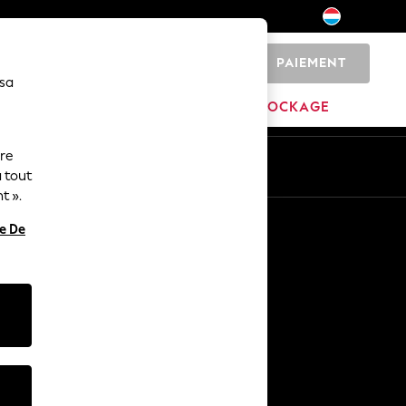
PAIEMENT
0
 sa
MAISON
MARQUES
DÉSTOCKAGE
ure
ue
Fr
En
 tout
t ».
Autres services
re De
Médias et presse
L'entreprise
Carrières NEXT