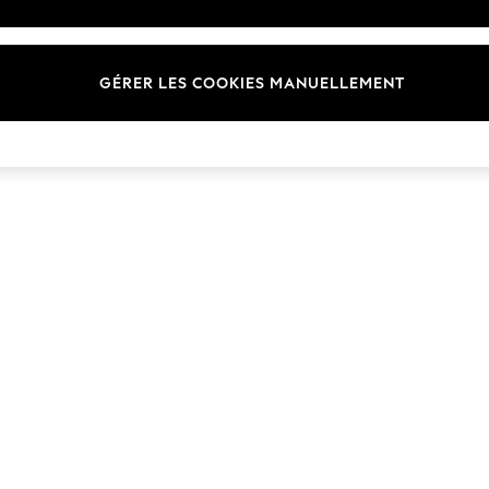
Marques
GÉRER LES COOKIES MANUELLEMENT
© 2026 Next Germany GmbH. Tous droits réservés.