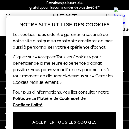
Retrait en points relais,
An error occurred on client
gratuit pour les commandes de plus de 40 € *
Livraison en 2-3 jours ouvrés*
0
Nos réseaux sociaux
NOTRE SITE UTILISE DES COOKIES
FILLE
GARÇON
BÉBÉ
FEMME
HOMME
MAI
Les cookies nous aident à garantir la sécurité de
notre site ainsi que sa constante amélioration mais
HOLIDAY SHOP
aussi à personnaliser votre expérience d'achat.
Mon compte
Women's Holiday Shop
Connexion à votre compte
Cliquez sur «Accepter Tous les Cookies» pour
All Swimwear
bénéficier de la meilleure expérience d'achat
All Beachwear
Sélectionnez Votre Langue
possible. Vous pouvez modifier ces paramètres à
Bags & Accessories
Fr
En
tout moment en cliquant ci-dessous sur « Gérer les
Français
Beach Dresses & Kaftans
Cookies Manuellement ».
Dresses
Aide
Flip Flops
Pour plus d'informations, veuillez consulter notre
Politique En Matière De Cookies et De
Sliders
Confidentialité et mentions légales
Confidentialité
.
Jumpsuits & Playsuits
Linen Collection
Ministères
Sandals
ACCEPTER TOUS LES COOKIES
Shorts
Autres services