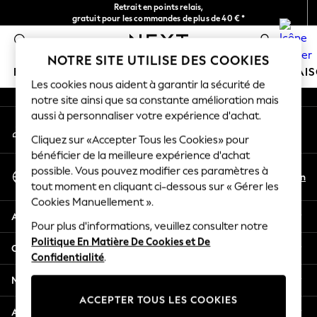
Retrait en points relais,
An error occurred on client
gratuit pour les commandes de plus de 40 € *
Livraison en 2-3 jours ouvrés*
0
Nos réseaux sociaux
NOTRE SITE UTILISE DES COOKIES
FILLE
GARÇON
BÉBÉ
FEMME
HOMME
MAI
Les cookies nous aident à garantir la sécurité de
notre site ainsi que sa constante amélioration mais
HOLIDAY SHOP
aussi à personnaliser votre expérience d'achat.
Mon compte
Women's Holiday Shop
Connexion à votre compte
Cliquez sur «Accepter Tous les Cookies» pour
All Swimwear
bénéficier de la meilleure expérience d'achat
All Beachwear
Sélectionnez Votre Langue
possible. Vous pouvez modifier ces paramètres à
Bags & Accessories
Fr
En
tout moment en cliquant ci-dessous sur « Gérer les
Français
Beach Dresses & Kaftans
Cookies Manuellement ».
Dresses
Aide
Flip Flops
Pour plus d'informations, veuillez consulter notre
Politique En Matière De Cookies et De
Sliders
Confidentialité et mentions légales
Confidentialité
.
Jumpsuits & Playsuits
Linen Collection
Ministères
Sandals
ACCEPTER TOUS LES COOKIES
Shorts
Autres services