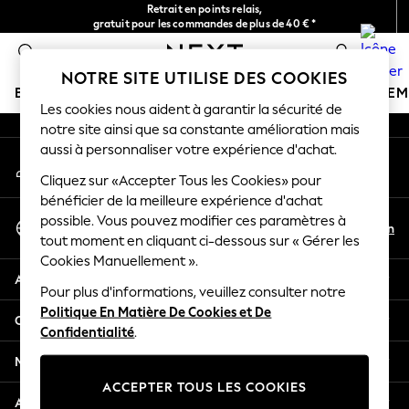
Retrait en points relais,
An error occurred on client
gratuit pour les commandes de plus de 40 € *
Livraison en 2-3 jours ouvrés*
0
Nos réseaux sociaux
NOTRE SITE UTILISE DES COOKIES
BOUTIQUE VACANCES
FILLE
GARÇON
BÉBÉ
FE
Les cookies nous aident à garantir la sécurité de
notre site ainsi que sa constante amélioration mais
HOLIDAY SHOP
aussi à personnaliser votre expérience d'achat.
Mon compte
Women's Holiday Shop
Connexion à votre compte
Cliquez sur «Accepter Tous les Cookies» pour
All Swimwear
bénéficier de la meilleure expérience d'achat
All Beachwear
Sélectionnez Votre Langue
possible. Vous pouvez modifier ces paramètres à
Bags & Accessories
Fr
En
tout moment en cliquant ci-dessous sur « Gérer les
Français
Beach Dresses & Kaftans
Cookies Manuellement ».
Dresses
Aide
Flip Flops
Pour plus d'informations, veuillez consulter notre
Politique En Matière De Cookies et De
Sliders
Confidentialité et mentions légales
Confidentialité
.
Jumpsuits & Playsuits
Linen Collection
Ministères
Sandals
ACCEPTER TOUS LES COOKIES
Shorts
Autres services