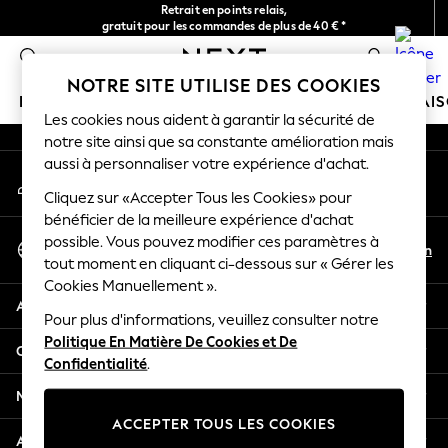
Retrait en points relais,
An error occurred on client
gratuit pour les commandes de plus de 40 € *
Livraison en 2-3 jours ouvrés*
0
Nos réseaux sociaux
NOTRE SITE UTILISE DES COOKIES
FILLE
GARÇON
BÉBÉ
FEMME
HOMME
MAI
Les cookies nous aident à garantir la sécurité de
notre site ainsi que sa constante amélioration mais
HOLIDAY SHOP
aussi à personnaliser votre expérience d'achat.
Mon compte
Women's Holiday Shop
Connexion à votre compte
Cliquez sur «Accepter Tous les Cookies» pour
All Swimwear
bénéficier de la meilleure expérience d'achat
All Beachwear
Sélectionnez Votre Langue
possible. Vous pouvez modifier ces paramètres à
Bags & Accessories
Fr
En
tout moment en cliquant ci-dessous sur « Gérer les
Français
Beach Dresses & Kaftans
Cookies Manuellement ».
Dresses
Aide
Flip Flops
Pour plus d'informations, veuillez consulter notre
Politique En Matière De Cookies et De
Sliders
Confidentialité et mentions légales
Confidentialité
.
Jumpsuits & Playsuits
Linen Collection
Ministères
Sandals
ACCEPTER TOUS LES COOKIES
Shorts
Autres services