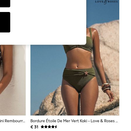
Chocolat/Crème Pois - Haut De Bikini Rembourré À Armatures Avec Nœud Sur Le Devant
Bordure Étoile De Mer Vert Kaki - Love & Roses Haut De Bikini À Bonnets Moulés
€ 31