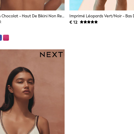
Crinkle Marron Chocolat - Haut De Bikini Non Rembourré À Armatures
€ 12