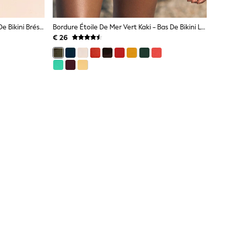
Imprimé Léopards Vert/Noir - Bas De Bikini Brésilien Haut
Bordure Étoile De Mer Vert Kaki - Bas De Bikini Love & Roses Taille Haute Avec Contrôle Du Ventre
€ 26