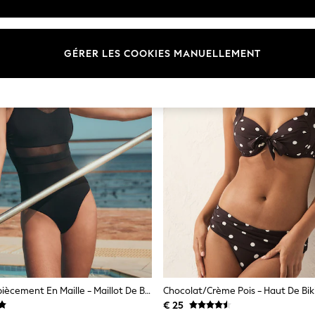
GÉRER LES COOKIES MANUELLEMENT
Noir Avec Empiècement En Maille - Maillot De Bain Gainant Tummy À Col Montant
€ 25