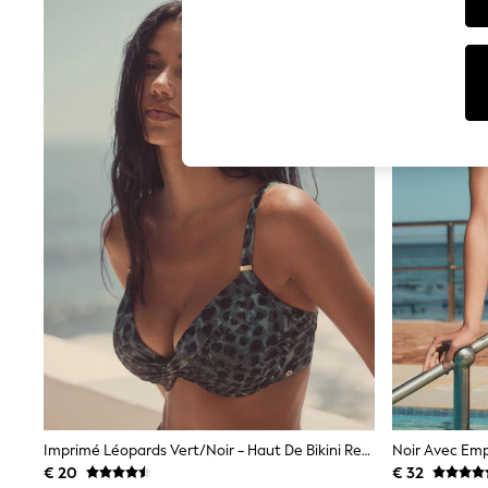
T-Shirts & Vests
Sunglasses
Men's Holiday Shop
All Swimwear
Accessories
Bags & Luggage
Footwear
Hats
Linen Collection
Loafers
Polo Shirts
Sandals & Flipflops
Shirts
Shorts
Sunglasses
T-Shirts
Vests
Boys Holiday Shop
All Swimwear
Ponchos & Toweling sets
Sun Hats & Caps
Polo Shirts
Imprimé Léopards Vert/Noir - Haut De Bikini Rembourré À Armatures Gainant
Rash Vests
€ 20
€ 32
Sandals & Sliders