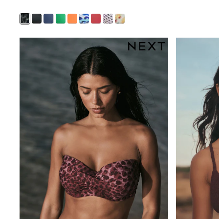
Shirts
Shorts
Sunglasses
Sunsafe Swimwear
Swimshorts
Tops & T-Shirts
Girls Holiday Shop
All Swimwear
Beach Dresses & Kaftans
Dresses
Sun Hats & Caps
Jumpsuits & Playsuits
Rash Vests
Sandals & Sliders
Shorts
Skirts
Sunglasses
Sunsafe Swimwear
Tops & T-Shirts
Baby Holiday Shop
Baby Travel Accessories
All Accessories
Beach Bags
Beach Towels