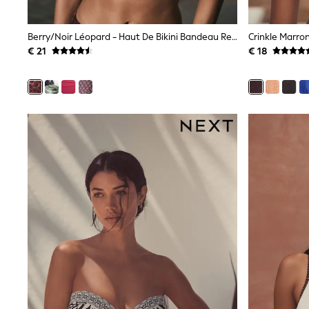
Birkenstock
Crocs
Berry/noir Léopard - Haut De Bikini Bandeau Rembourré Torsadé
Havaianas
€ 21
€ 18
Pour Moi
Rayban
Skechers
GIRLS
New In
New in from Next
New In
Trending: Top & Short Sets
Trending: Clogs
Toy Story
THE SET
50 - 92cm
98 - 110cm
116 - 134cm
140 - 174cm
All Clothing
T-Shirts
Dresses
Shorts & Skirts
Coats & Jackets