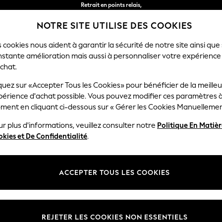
Retrait en points relais,
gratuit pour les commandes de plus de 40 € *
NOTRE SITE UTILISE DES COOKIES
Livraison en 2-3 jours ouvrés*
 cookies nous aident à garantir la sécurité de notre site ainsi que
nstante amélioration mais aussi à personnaliser votre expérience
FEMME
HOMME
MAISON
chat.
quez sur «Accepter Tous les Cookies» pour bénéficier de la meille
périence d'achat possible. Vous pouvez modifier ces paramètres à
BIKINIS FEMME
(2735)
ment en cliquant ci-dessous sur « Gérer les Cookies Manuellemen
r plus d'informations, veuillez consulter notre
Politique En Matiè
nière collection de bikinis pour femmes. Embrassez le temps chaud avec
kies et De Confidentialité
.
ilhouette sublimée. Flattez votre silhouette avec des slips de bikini rou
collection de
maillots de bain
. Les tendances émergentes de cette saiso
Bandeau
Licou
Silhouette sublimée
Grandes tailles
intes vertes, jaunes et orange vives qui ne manqueront pas de faire to
ACCEPTER TOUS LES COOKIES
un soutien supplémentaire, tandis que les hauts de notre gamme sont sp
 une poitrine plus généreuse. Les
combinaisons en
crochet et en dent
Marque
en couleur
Type de
 adoptez la tendance émergente du kimono pour une touche différente
REJETER LES COOKIES NON ESSENTIELS