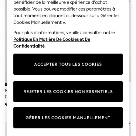
Sunglasses
bénéficier de la meilleure expérience d'achat
Men's Holiday Shop
possible. Vous pouvez modifier ces paramètres à
All Swimwear
tout moment en cliquant ci-dessous sur « Gérer les
Accessories
Cookies Manuellement ».
Bags & Luggage
Footwear
Pour plus d'informations, veuillez consulter notre
Hats
Politique En Matière De Cookies et De
Linen Collection
Confidentialité
.
Loafers
Polo Shirts
Sandals & Flipflops
ACCEPTER TOUS LES COOKIES
Shirts
Shorts
Sunglasses
T-Shirts
Vests
Marron/Noir/Neutre - Lot De 3
Vert/Ecru - Ensemble Chemise
REJETER LES COOKIES NON ESSENTIELS
Boys Holiday Shop
Chemises En Jersey À Col Révéré
Et Short En Étamine De 2
All Swimwear
À Manches Courtes
€ 60
€ 63
Ponchos & Toweling sets
Sun Hats & Caps
Polo Shirts
GÉRER LES COOKIES MANUELLEMENT
Rash Vests
Sandals & Sliders
Shirts