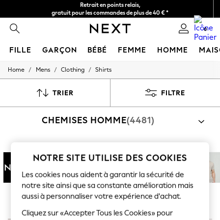
Retrait en points relais,
gratuit pour les commandes de plus de 40 € *
Livraison en 2-3 jours ouvrés*
0
FILLE
GARÇON
BÉBÉ
FEMME
HOMME
MAI
/
/
/
Home
Mens
Clothing
Shirts
HOLIDAY SHOP
Women's Holiday Shop
All Swimwear
TRIER
FILTRE
All Beachwear
Bags & Accessories
CHEMISES HOMME
(4481)
Beach Dresses & Kaftans
Dresses
Flip Flops
Sliders
Par catégorie
NOTRE SITE UTILISE DES COOKIES
Jumpsuits & Playsuits
Chemises
Ensemble Chemises Et Shorts
Linen Collection
Les cookies nous aident à garantir la sécurité de
Sandals
Shorts
notre site ainsi que sa constante amélioration mais
Next
Standard
mince
Manches
Manches
Lin
Trousers
aussi à personnaliser votre expérience d'achat.
courtes
longues
Sun Hats & Caps
Cliquez sur «Accepter Tous les Cookies» pour
T-Shirts & Vests