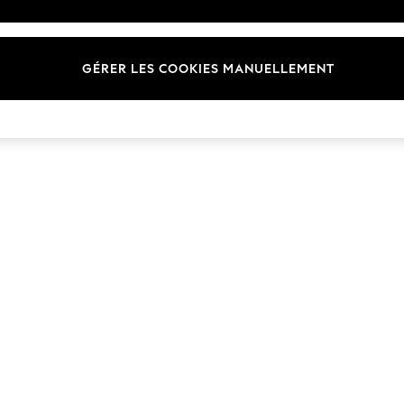
Marques
GÉRER LES COOKIES MANUELLEMENT
© 2026 Next Germany GmbH. Tous droits réservés.