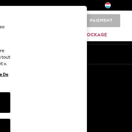
PAIEMENT
0
 sa
MARQUES
DÉSTOCKAGE
ure
ue
Fr
En
 tout
t ».
Autres services
re De
Médias et presse
L'entreprise
Carrières NEXT