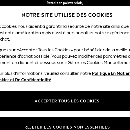
Retrait en points relais,
gratuit pour les commandes de plus de 40 € *
NOTRE SITE UTILISE DES COOKIES
Livraison en 2-3 jours ouvrés*
Nos réseaux sociaux
 cookies nous aident à garantir la sécurité de notre site ainsi que
nstante amélioration mais aussi à personnaliser votre expérience
FEMME
HOMME
MAISON
chat.
quez sur «Accepter Tous les Cookies» pour bénéficier de la meille
Sélectionnez Votre Lang
périence d'achat possible. Vous pouvez modifier ces paramètres à
Français
ment en cliquant ci-dessous sur « Gérer les Cookies Manuellemen
lité et mentions légales
Ministères
r plus d'informations, veuillez consulter notre
Politique En Matiè
kies et De Confidentialité
.
 confidentialité et de cookies
Femme
générales
Homme
ookies manuellement
Garçon
ACCEPTER TOUS LES COOKIES
lative aux avis et évaluations des
Fille
Maison
REJETER LES COOKIES NON ESSENTIELS
Bébé