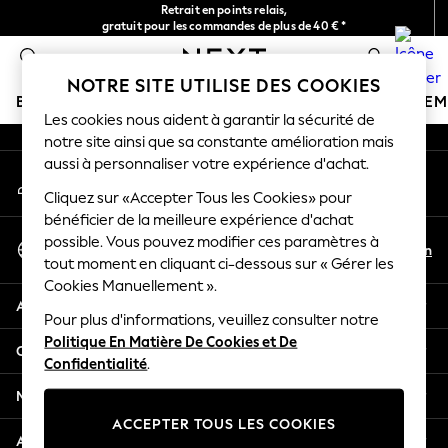
Retrait en points relais,
An error occurred on client
gratuit pour les commandes de plus de 40 € *
Livraison en 2-3 jours ouvrés*
0
Nos réseaux sociaux
NOTRE SITE UTILISE DES COOKIES
BOUTIQUE VACANCES
FILLE
GARÇON
BÉBÉ
FE
Les cookies nous aident à garantir la sécurité de
notre site ainsi que sa constante amélioration mais
HOLIDAY SHOP
aussi à personnaliser votre expérience d'achat.
Mon compte
Women's Holiday Shop
Connexion à votre compte
Cliquez sur «Accepter Tous les Cookies» pour
All Swimwear
bénéficier de la meilleure expérience d'achat
All Beachwear
Sélectionnez Votre Langue
possible. Vous pouvez modifier ces paramètres à
Bags & Accessories
Fr
En
tout moment en cliquant ci-dessous sur « Gérer les
Français
Beach Dresses & Kaftans
Cookies Manuellement ».
Dresses
Aide
Flip Flops
Pour plus d'informations, veuillez consulter notre
Politique En Matière De Cookies et De
Sliders
Confidentialité et mentions légales
Confidentialité
.
Jumpsuits & Playsuits
Linen Collection
Ministères
Sandals
ACCEPTER TOUS LES COOKIES
Shorts
Autres services