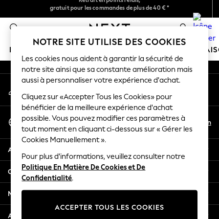
gratuit pour les commandes de plus de 40 € *
Retours faciles*
An error occurred on client
Livraison en 2-3 jours ouvrés*
0
Nos réseaux sociaux
NOTRE SITE UTILISE DES COOKIES
FILLE
GARÇON
BÉBÉ
FEMME
HOMME
MAI
Les cookies nous aident à garantir la sécurité de
notre site ainsi que sa constante amélioration mais
GIRLS
aussi à personnaliser votre expérience d'achat.
Mon compte
New In
Connexion à votre compte
Cliquez sur «Accepter Tous les Cookies» pour
New in from Next
bénéficier de la meilleure expérience d'achat
New In
Sélectionnez Votre Langue
possible. Vous pouvez modifier ces paramètres à
Trending: Top & Short Sets
Fr
En
tout moment en cliquant ci-dessous sur « Gérer les
Français
Trending: Clogs
Cookies Manuellement ».
Toy Story
Aide
THE SET
Pour plus d'informations, veuillez consulter notre
Politique En Matière De Cookies et De
50 - 92cm
Confidentialité et mentions légales
Confidentialité
.
98 - 110cm
116 - 134cm
Ministères
140 - 174cm
ACCEPTER TOUS LES COOKIES
All Clothing
Autres services