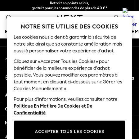
Retrait en points relais,
An error occurred on client
gratuit pour les commandes de plus de 40 € *
Livraison en 2-3 jours ouvrés*
0
Nos réseaux sociaux
NOTRE SITE UTILISE DES COOKIES
BOUTIQUE VACANCES
FILLE
GARÇON
BÉBÉ
FE
Les cookies nous aident à garantir la sécurité de
notre site ainsi que sa constante amélioration mais
HOLIDAY SHOP
aussi à personnaliser votre expérience d'achat.
Mon compte
Women's Holiday Shop
Connexion à votre compte
Cliquez sur «Accepter Tous les Cookies» pour
All Swimwear
bénéficier de la meilleure expérience d'achat
All Beachwear
Sélectionnez Votre Langue
possible. Vous pouvez modifier ces paramètres à
Bags & Accessories
Fr
En
tout moment en cliquant ci-dessous sur « Gérer les
Français
Beach Dresses & Kaftans
Cookies Manuellement ».
Dresses
Aide
Flip Flops
Pour plus d'informations, veuillez consulter notre
Politique En Matière De Cookies et De
Sliders
Confidentialité et mentions légales
Confidentialité
.
Jumpsuits & Playsuits
Linen Collection
Ministères
Sandals
ACCEPTER TOUS LES COOKIES
Shorts
Autres services