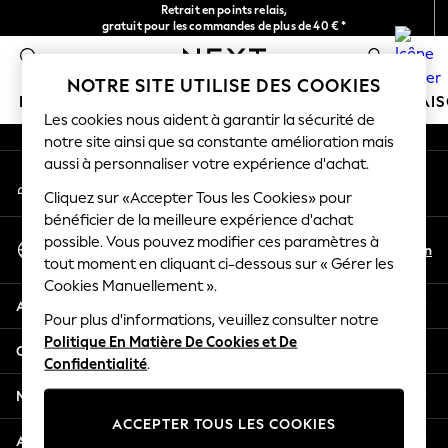
Retrait en points relais,
An error occurred on client
gratuit pour les commandes de plus de 40 € *
Livraison en 2-3 jours ouvrés*
0
Nos réseaux sociaux
NOTRE SITE UTILISE DES COOKIES
FILLE
GARÇON
BÉBÉ
FEMME
HOMME
MAI
Les cookies nous aident à garantir la sécurité de
notre site ainsi que sa constante amélioration mais
HOLIDAY SHOP
aussi à personnaliser votre expérience d'achat.
Mon compte
Women's Holiday Shop
Connexion à votre compte
Cliquez sur «Accepter Tous les Cookies» pour
All Swimwear
bénéficier de la meilleure expérience d'achat
All Beachwear
Sélectionnez Votre Langue
possible. Vous pouvez modifier ces paramètres à
Bags & Accessories
Fr
En
tout moment en cliquant ci-dessous sur « Gérer les
Français
Beach Dresses & Kaftans
Cookies Manuellement ».
Dresses
Aide
Flip Flops
Pour plus d'informations, veuillez consulter notre
Politique En Matière De Cookies et De
Sliders
Confidentialité et mentions légales
Confidentialité
.
Jumpsuits & Playsuits
Linen Collection
Ministères
Sandals
ACCEPTER TOUS LES COOKIES
Shorts
Autres services