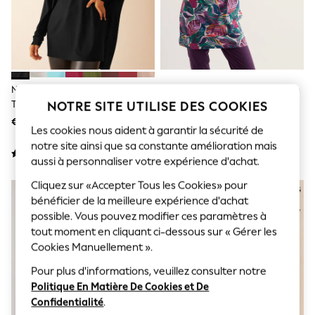
Coats & Jackets
Sweatshirts & Hoodies
Knitwear
Trousers & Leggings
Sets & Outfits
Tops
Nightwear & Pyjamas
Noir - Friends Like These Haut
Tunique Seasalt Cornwall Ocean
Jumpsuits & Playsuits
Tunique Manche Longue Col En
Gaze
NOTRE SITE UTILISE DES COOKIES
Jeans
V En Jersey Doux
€ 26 - € 28
€ 69
Shirts & Blouses
Les cookies nous aident à garantir la sécurité de
Swimwear
notre site ainsi que sa constante amélioration mais
Sportswear
aussi à personnaliser votre expérience d'achat.
Dungarees
Multipacks
Cliquez sur «Accepter Tous les Cookies» pour
NOUVEAUTÉS
All Holiday Shop
bénéficier de la meilleure expérience d'achat
Tops
possible. Vous pouvez modifier ces paramètres à
Dresses
Shorts
tout moment en cliquant ci-dessous sur « Gérer les
Skirts
Cookies Manuellement ».
Sandals & Sliders
Rash Vests
Pour plus d'informations, veuillez consulter notre
Sun Safe Swimwear
Politique En Matière De Cookies et De
Sun Hats & Caps
Confidentialité
.
Denim Jackets