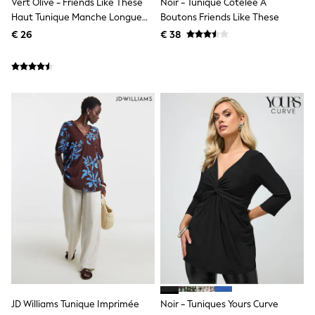
Vert Olive - Friends Like These
Noir - Tunique Côtelée À
Trending: Clogs
Haut Tunique Manche Longue
Boutons Friends Like These
Toy Story
Col En V En Jersey Doux
€ 26
€ 38
Pokemon
Spiderman
THE SET
All Clothing
T-Shirts
Shorts
Shirts
Kurtas
Sets & Outfits
Trousers & Chinos
Sweatshirts & Hoodies
Knitwear & Sweaters
Tops
Coats & Jackets
Jeans
Joggers
Nightwear & Pyjamas
Swimwear
Suits & Waistcoats
Dungarees
JD Williams Tunique Imprimée
Noir - Tuniques Yours Curve
Multipacks