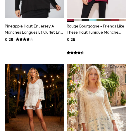
All Bags & Accessories
Bags
All Occasionwear
All Partywear
Wedding
Pineapple Haut En Jersey À
Rouge Bourgogne - Friends Like
Dresses
Manches Longues Et Ourlet En
These Haut Tunique Manche
Shoes
Maille
Longue Col En V En Jersey Doux
Cardigans
€ 29
€ 26
Skirts
Shop all
Shop All
Disney
Marvel
Paw Patrol
Peppa Pig
Gaming
Harry Potter
Spider man
New In
Trainers
Hoodies & Sweatshirts
T-Shirts & Vests
Leggings
Swim