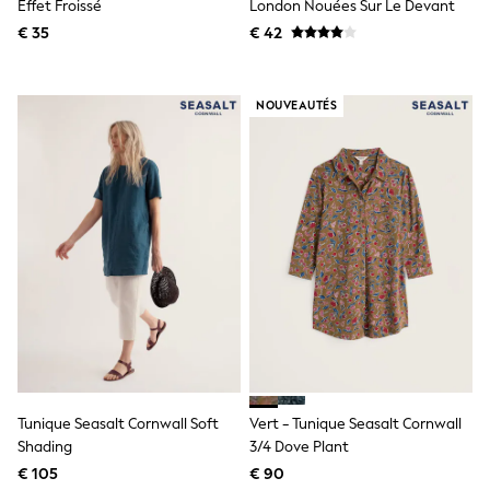
Effet Froissé
London Nouées Sur Le Devant
All Holiday Shop
Tops & T-Shirts
€ 35
€ 42
Sandals & Sliders
Rash Vests
Sun Safe Swimwear
NOUVEAUTÉS
Sun Hats & Caps
Denim Jackets
Raincoats
Waterproof
Shackets
Gilets
Fleeces
Teddy Borg
Puffers
Snowsuits
All Footwear
New In
Boots
Half Sizes
Slippers
Trainers
Tunique Seasalt Cornwall Soft
Vert - Tunique Seasalt Cornwall
Wellies
Shading
3/4 Dove Plant
Wide Fit
€ 105
€ 90
Shoes