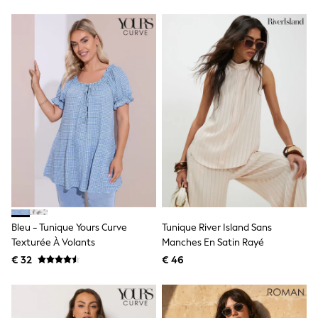
Underwear
Pyjamas
Robes
Slippers
Socks
All Accessories
Bags
All Occasionwear
All Partywear
Wedding
Shirts
Trousers
Shoes
Suit Trousers
Waistcoats
Ties
Shop All Boys
Bleu - Tunique Yours Curve
Tunique River Island Sans
Shop All boys
Texturée À Volants
Manches En Satin Rayé
Disney
€ 32
€ 46
Marvel
Paw Patrol
Gaming
Harry Potter