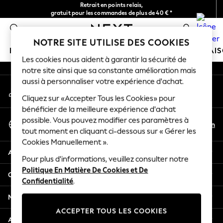
Retrait en points relais,
An error occurred on client
gratuit pour les commandes de plus de 40 € *
Livraison en 2-3 jours ouvrés*
0
Nos réseaux sociaux
NOTRE SITE UTILISE DES COOKIES
FILLE
GARÇON
BÉBÉ
FEMME
HOMME
MAI
Les cookies nous aident à garantir la sécurité de
notre site ainsi que sa constante amélioration mais
GIRLS
aussi à personnaliser votre expérience d'achat.
Mon compte
New In
Connexion à votre compte
Cliquez sur «Accepter Tous les Cookies» pour
New in from Next
bénéficier de la meilleure expérience d'achat
New In
Sélectionnez Votre Langue
possible. Vous pouvez modifier ces paramètres à
Trending: Top & Short Sets
Fr
En
tout moment en cliquant ci-dessous sur « Gérer les
Français
Trending: Clogs
Cookies Manuellement ».
Toy Story
Aide
THE SET
Pour plus d'informations, veuillez consulter notre
Politique En Matière De Cookies et De
50 - 92cm
Confidentialité et mentions légales
Confidentialité
.
98 - 110cm
116 - 134cm
Ministères
140 - 174cm
ACCEPTER TOUS LES COOKIES
All Clothing
Autres services