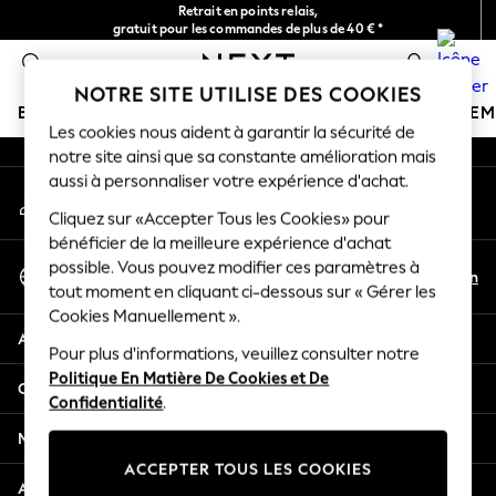
Retrait en points relais,
An error occurred on client
gratuit pour les commandes de plus de 40 € *
Livraison en 2-3 jours ouvrés*
0
Nos réseaux sociaux
NOTRE SITE UTILISE DES COOKIES
BOUTIQUE VACANCES
FILLE
GARÇON
BÉBÉ
FE
Les cookies nous aident à garantir la sécurité de
notre site ainsi que sa constante amélioration mais
HOLIDAY SHOP
aussi à personnaliser votre expérience d'achat.
Mon compte
Women's Holiday Shop
Connexion à votre compte
Cliquez sur «Accepter Tous les Cookies» pour
All Swimwear
bénéficier de la meilleure expérience d'achat
All Beachwear
Sélectionnez Votre Langue
possible. Vous pouvez modifier ces paramètres à
Bags & Accessories
Fr
En
tout moment en cliquant ci-dessous sur « Gérer les
Français
Beach Dresses & Kaftans
Cookies Manuellement ».
Dresses
Aide
Flip Flops
Pour plus d'informations, veuillez consulter notre
Politique En Matière De Cookies et De
Sliders
Confidentialité et mentions légales
Confidentialité
.
Jumpsuits & Playsuits
Linen Collection
Ministères
Sandals
ACCEPTER TOUS LES COOKIES
Shorts
Autres services