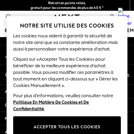
Retrait en points relais,
An error occurred on client
gratuit pour les commandes de plus de 40 € *
Livraison en 2-3 jours ouvrés*
0
Nos réseaux sociaux
NOTRE SITE UTILISE DES COOKIES
BOUTIQUE VACANCES
FILLE
GARÇON
BÉBÉ
FE
Les cookies nous aident à garantir la sécurité de
notre site ainsi que sa constante amélioration mais
HOLIDAY SHOP
aussi à personnaliser votre expérience d'achat.
Mon compte
Women's Holiday Shop
Connexion à votre compte
Cliquez sur «Accepter Tous les Cookies» pour
All Swimwear
bénéficier de la meilleure expérience d'achat
All Beachwear
Sélectionnez Votre Langue
possible. Vous pouvez modifier ces paramètres à
Bags & Accessories
Fr
En
tout moment en cliquant ci-dessous sur « Gérer les
Français
Beach Dresses & Kaftans
Cookies Manuellement ».
Dresses
Aide
Flip Flops
Pour plus d'informations, veuillez consulter notre
Politique En Matière De Cookies et De
Sliders
Confidentialité et mentions légales
Confidentialité
.
Jumpsuits & Playsuits
Linen Collection
Ministères
Sandals
ACCEPTER TOUS LES COOKIES
Shorts
Autres services