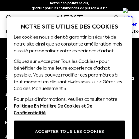
Retrait en points relais,
An error occurred on client
gratuit pour les commandes de plus de 40 € *
Livraison en 2-3 jours ouvrés*
0
Nos réseaux sociaux
NOTRE SITE UTILISE DES COOKIES
FILLE
GARÇON
BÉBÉ
FEMME
HOMME
MAI
Les cookies nous aident à garantir la sécurité de
notre site ainsi que sa constante amélioration mais
GIRLS
aussi à personnaliser votre expérience d'achat.
Mon compte
New In
Connexion à votre compte
Cliquez sur «Accepter Tous les Cookies» pour
New in from Next
bénéficier de la meilleure expérience d'achat
New In
Sélectionnez Votre Langue
possible. Vous pouvez modifier ces paramètres à
Trending: Top & Short Sets
Fr
En
tout moment en cliquant ci-dessous sur « Gérer les
Français
Trending: Clogs
Cookies Manuellement ».
Toy Story
Aide
THE SET
Pour plus d'informations, veuillez consulter notre
Politique En Matière De Cookies et De
50 - 92cm
Confidentialité et mentions légales
Confidentialité
.
98 - 110cm
116 - 134cm
Ministères
140 - 174cm
ACCEPTER TOUS LES COOKIES
All Clothing
Autres services