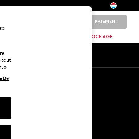
PAIEMENT
0
 sa
MARQUES
DÉSTOCKAGE
ure
ue
Fr
En
 tout
t ».
Autres services
re De
Médias et presse
L'entreprise
Carrières NEXT