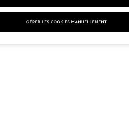
Marques
GÉRER LES COOKIES MANUELLEMENT
© 2026 Next Germany GmbH. Tous droits réservés.