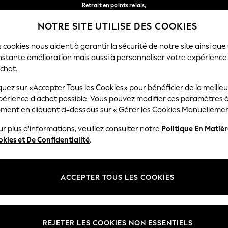
Retrait en points relais,
gratuit pour les commandes de plus de 40 € *
NOTRE SITE UTILISE DES COOKIES
Livraison en 2-3 jours ouvrés*
Nos réseaux sociaux
 cookies nous aident à garantir la sécurité de notre site ainsi que
nstante amélioration mais aussi à personnaliser votre expérience
FEMME
HOMME
MAISON
chat.
quez sur «Accepter Tous les Cookies» pour bénéficier de la meille
Sélectionnez Votre Lang
périence d'achat possible. Vous pouvez modifier ces paramètres à
Français
ment en cliquant ci-dessous sur « Gérer les Cookies Manuellemen
lité et mentions légales
Ministères
r plus d'informations, veuillez consulter notre
Politique En Matiè
kies et De Confidentialité
.
 confidentialité et de cookies
Femme
générales
Homme
ookies manuellement
Garçon
ACCEPTER TOUS LES COOKIES
lative aux avis et évaluations des
Fille
Maison
REJETER LES COOKIES NON ESSENTIELS
Bébé