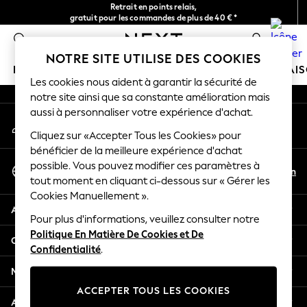
Retrait en points relais,
An error occurred on client
gratuit pour les commandes de plus de 40 € *
Livraison en 2-3 jours ouvrés*
0
Nos réseaux sociaux
NOTRE SITE UTILISE DES COOKIES
FILLE
GARÇON
BÉBÉ
FEMME
HOMME
MAI
Les cookies nous aident à garantir la sécurité de
notre site ainsi que sa constante amélioration mais
HOLIDAY SHOP
aussi à personnaliser votre expérience d'achat.
Mon compte
Women's Holiday Shop
Connexion à votre compte
Cliquez sur «Accepter Tous les Cookies» pour
All Swimwear
bénéficier de la meilleure expérience d'achat
All Beachwear
Sélectionnez Votre Langue
possible. Vous pouvez modifier ces paramètres à
Bags & Accessories
Fr
En
tout moment en cliquant ci-dessous sur « Gérer les
Français
Beach Dresses & Kaftans
Cookies Manuellement ».
Dresses
Aide
Flip Flops
Pour plus d'informations, veuillez consulter notre
Politique En Matière De Cookies et De
Sliders
Confidentialité et mentions légales
Confidentialité
.
Jumpsuits & Playsuits
Linen Collection
Ministères
Sandals
ACCEPTER TOUS LES COOKIES
Shorts
Autres services