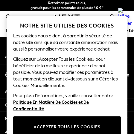
Retrait en points relais,
An error occurred on client
gratuit pour les commandes de plus de 40 € *
Livraison en 2-3 jours ouvrés*
0
Nos réseaux sociaux
NOTRE SITE UTILISE DES COOKIES
FILLE
GARÇON
BÉBÉ
FEMME
HOMME
MAI
Les cookies nous aident à garantir la sécurité de
notre site ainsi que sa constante amélioration mais
GIRLS
aussi à personnaliser votre expérience d'achat.
Mon compte
New In
Connexion à votre compte
Cliquez sur «Accepter Tous les Cookies» pour
New in from Next
bénéficier de la meilleure expérience d'achat
New In
Sélectionnez Votre Langue
possible. Vous pouvez modifier ces paramètres à
Trending: Top & Short Sets
Fr
En
tout moment en cliquant ci-dessous sur « Gérer les
Français
Trending: Clogs
Cookies Manuellement ».
Toy Story
Aide
THE SET
Pour plus d'informations, veuillez consulter notre
Politique En Matière De Cookies et De
50 - 92cm
Confidentialité et mentions légales
Confidentialité
.
98 - 110cm
116 - 134cm
Ministères
140 - 174cm
ACCEPTER TOUS LES COOKIES
All Clothing
Autres services