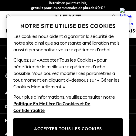
Retrait en points relais,
An error occurred on client
gratuit pour les commandes de plus de 40 € *
Livraison en 2-3 jours ouvrés*
0
Nos réseaux sociaux
NOTRE SITE UTILISE DES COOKIES
FILLE
GARÇON
BÉBÉ
FEMME
HOMME
MAI
Les cookies nous aident à garantir la sécurité de
notre site ainsi que sa constante amélioration mais
HOLIDAY SHOP
aussi à personnaliser votre expérience d'achat.
Mon compte
Women's Holiday Shop
Connexion à votre compte
Cliquez sur «Accepter Tous les Cookies» pour
All Swimwear
bénéficier de la meilleure expérience d'achat
All Beachwear
Sélectionnez Votre Langue
possible. Vous pouvez modifier ces paramètres à
Bags & Accessories
Fr
En
tout moment en cliquant ci-dessous sur « Gérer les
Français
Beach Dresses & Kaftans
Cookies Manuellement ».
Dresses
Aide
Flip Flops
Pour plus d'informations, veuillez consulter notre
Politique En Matière De Cookies et De
Sliders
Confidentialité et mentions légales
Confidentialité
.
Jumpsuits & Playsuits
Linen Collection
Ministères
Sandals
ACCEPTER TOUS LES COOKIES
Shorts
Autres services