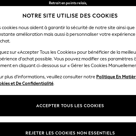
Retrait en points relais,
gratuit pour les commandes de plus de 40 € *
NOTRE SITE UTILISE DES COOKIES
Livraison en 2-3 jours ouvrés*
Nos réseaux sociaux
 cookies nous aident à garantir la sécurité de notre site ainsi que
nstante amélioration mais aussi à personnaliser votre expérience
FEMME
HOMME
MAISON
chat.
quez sur «Accepter Tous les Cookies» pour bénéficier de la meille
Sélectionnez Votre Lang
périence d'achat possible. Vous pouvez modifier ces paramètres à
Français
ment en cliquant ci-dessous sur « Gérer les Cookies Manuellemen
lité et mentions légales
Ministères
r plus d'informations, veuillez consulter notre
Politique En Matiè
kies et De Confidentialité
.
 confidentialité et de cookies
Femme
générales
Homme
ookies manuellement
Garçon
ACCEPTER TOUS LES COOKIES
lative aux avis et évaluations des
Fille
Maison
REJETER LES COOKIES NON ESSENTIELS
Bébé