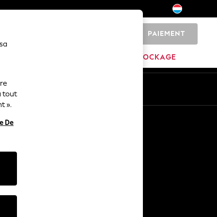
PAIEMENT
0
 sa
MARQUES
DÉSTOCKAGE
ure
ue
Fr
En
 tout
t ».
Autres services
re De
Médias et presse
L'entreprise
Carrières NEXT