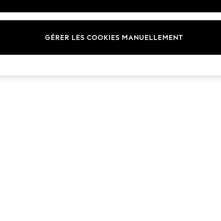
Marques
GÉRER LES COOKIES MANUELLEMENT
© 2026 Next Germany GmbH. Tous droits réservés.