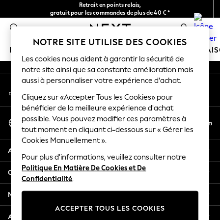
Retrait en points relais,
An error occurred on client
gratuit pour les commandes de plus de 40 € *
Livraison en 2-3 jours ouvrés*
0
Nos réseaux sociaux
NOTRE SITE UTILISE DES COOKIES
FILLE
GARÇON
BÉBÉ
FEMME
HOMME
MAI
Les cookies nous aident à garantir la sécurité de
notre site ainsi que sa constante amélioration mais
HOLIDAY SHOP
aussi à personnaliser votre expérience d'achat.
Mon compte
Women's Holiday Shop
Connexion à votre compte
Cliquez sur «Accepter Tous les Cookies» pour
All Swimwear
bénéficier de la meilleure expérience d'achat
All Beachwear
Sélectionnez Votre Langue
possible. Vous pouvez modifier ces paramètres à
Bags & Accessories
Fr
En
tout moment en cliquant ci-dessous sur « Gérer les
Français
Beach Dresses & Kaftans
Cookies Manuellement ».
Dresses
Aide
Flip Flops
Pour plus d'informations, veuillez consulter notre
Politique En Matière De Cookies et De
Sliders
Confidentialité et mentions légales
Confidentialité
.
Jumpsuits & Playsuits
Linen Collection
Ministères
Sandals
ACCEPTER TOUS LES COOKIES
Shorts
Autres services