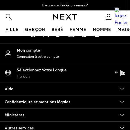
Livraison en 2-3 jours ouvrés*
An error occurred on client
Retours faciles*
0
Nos réseaux sociaux
FILLE
GARÇON
BÉBÉ
FEMME
HOMME
MAI
HOLIDAY SHOP
Mon compte
Women's Holiday Shop
Connexion à votre compte
All Swimwear
All Beachwear
Sélectionnez Votre Langue
Bags & Accessories
Fr
En
Français
Beach Dresses & Kaftans
Dresses
Aide
Flip Flops
Sliders
Confidentialité et mentions légales
Jumpsuits & Playsuits
Linen Collection
Ministères
Sandals
Shorts
Autres services