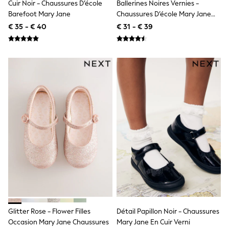
Cuir Noir - Chaussures D’école
Ballerines Noires Vernies -
Shackets
Barefoot Mary Jane
Chaussures D’école Mary Jane
Puddlesuits
Épaisses
€ 35 - € 40
€ 31 - € 39
Gilets
Fleeces
Teddy Borg
Puffers
Snowsuits
All Footwear
New In
Boots
Half Sizes
Slippers
Trainers
Wellies
Wide Fit
Shoes
All Underwear
Nighties
Pyjamas
Robes
Socks & Tights
Glitter Rose - Flower Filles
Détail Papillon Noir - Chaussures
All Bags & Accessories
Occasion Mary Jane Chaussures
Mary Jane En Cuir Verni
Bags