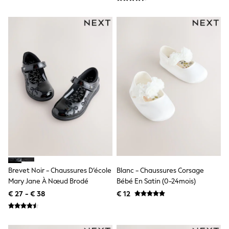
Toy Story
Pokemon
Spiderman
THE SET
All Clothing
T-Shirts
Shorts
Shirts
Kurtas
Sets & Outfits
Trousers & Chinos
Sweatshirts & Hoodies
Knitwear & Sweaters
Tops
Coats & Jackets
Jeans
Joggers
Nightwear & Pyjamas
Brevet Noir - Chaussures D’école
Blanc - Chaussures Corsage
Swimwear
Mary Jane À Nœud Brodé
Bébé En Satin (0-24mois)
Suits & Waistcoats
€ 27 - € 38
€ 12
Dungarees
Multipacks
All Holiday Shop
Tops & T-Shirts