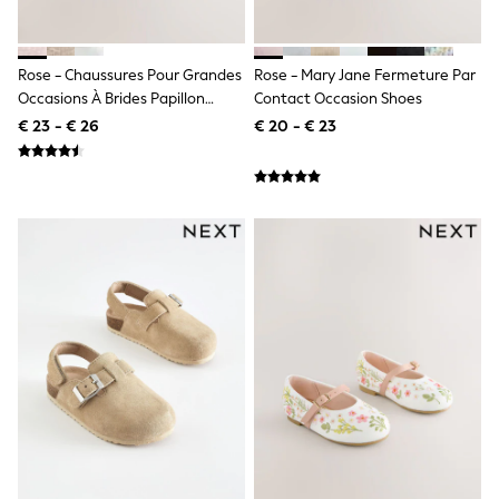
Birkenstock
Crocs
Havaianas
Pour Moi
Rose - Chaussures Pour Grandes
Rose - Mary Jane Fermeture Par
Rayban
Occasions À Brides Papillon
Contact Occasion Shoes
Skechers
Pailletées
€ 23 - € 26
€ 20 - € 23
GIRLS
New In
New in from Next
New In
Trending: Top & Short Sets
Trending: Clogs
Toy Story
THE SET
50 - 92cm
98 - 110cm
116 - 134cm
140 - 174cm
All Clothing
T-Shirts
Dresses
Shorts & Skirts
Coats & Jackets
Sweatshirts & Hoodies