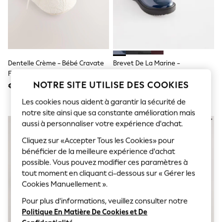
Sunglasses
Men's Holiday Shop
All Swimwear
Accessories
Bags & Luggage
Footwear
Hats
Dentelle Crème - Bébé Cravate
Brevet De La Marine -
Linen Collection
Front Occasion Chaussures (0-
Chaussures D’école Mary Jane
Loafers
NOTRE SITE UTILISE DES COOKIES
24mths)
Épaisses À Nœud
€ 12
€ 31 - € 39
Polo Shirts
Sandals & Flipflops
Les cookies nous aident à garantir la sécurité de
Shirts
notre site ainsi que sa constante amélioration mais
Shorts
aussi à personnaliser votre expérience d'achat.
Sunglasses
T-Shirts
Cliquez sur «Accepter Tous les Cookies» pour
Vests
bénéficier de la meilleure expérience d'achat
Boys Holiday Shop
possible. Vous pouvez modifier ces paramètres à
All Swimwear
Ponchos & Toweling sets
tout moment en cliquant ci-dessous sur « Gérer les
Sun Hats & Caps
Cookies Manuellement ».
Polo Shirts
Rash Vests
Pour plus d'informations, veuillez consulter notre
Sandals & Sliders
Politique En Matière De Cookies et De
Shirts