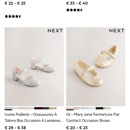
All Occasionwear
€ 22 - € 25
€ 33 - € 40
All Partywear
Wedding
Dresses
Shoes
Cardigans
Skirts
Shop all
Shop All
Disney
Marvel
Paw Patrol
Peppa Pig
Gaming
Harry Potter
Spider man
New In
Trainers
Hoodies & Sweatshirts
T-Shirts & Vests
Leggings
Ivoire Pailleté - Chaussures À
Or - Mary Jane Fermeture Par
Swim
Talons Bas Occasion À Lanières
Contact Occasion Shoes
adidas
De Cheville
€ 29 - € 38
€ 20 - € 23
All Girls Brands