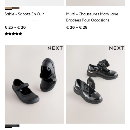
Knitwear
Trousers & Leggings
Sets & Outfits
Sable - Sabots En Cuir
Multi - Chaussures Mary Jane
Tops
Brodées Pour Occasions
Nightwear & Pyjamas
€ 23 - € 26
€ 26 - € 28
Jumpsuits & Playsuits
Jeans
Shirts & Blouses
Swimwear
Sportswear
Dungarees
Multipacks
All Holiday Shop
Tops
Dresses
Shorts
Skirts
Sandals & Sliders
Rash Vests
Sun Safe Swimwear
Sun Hats & Caps
Denim Jackets
Raincoats
Waterproof