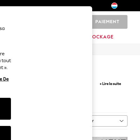
PAIEMENT
0
 sa
MARQUES
DÉSTOCKAGE
ure
 tout
t ».
re De
anches classiques aux modèles à volants plus
+ Lire la suite
res. Nos modèles inspirés des défilés Gamme vont
ce estivale qui sera facilement complétée par
ual
Trier
leur
PLUS