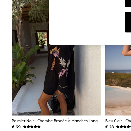
T-Shirts & Vests
Sunglasses
Men's Holiday Shop
All Swimwear
Accessories
Bags & Luggage
Footwear
Hats
Linen Collection
Loafers
Polo Shirts
Sandals & Flipflops
Shirts
Shorts
Sunglasses
T-Shirts
Vests
Boys Holiday Shop
All Swimwear
Ponchos & Toweling sets
Sun Hats & Caps
Polo Shirts
Palmier Noir - Chemise Brodée À Manches Longues Never Fully Dressed
Bleu Clair - 
Rash Vests
€ 69
€ 28
Sandals & Sliders