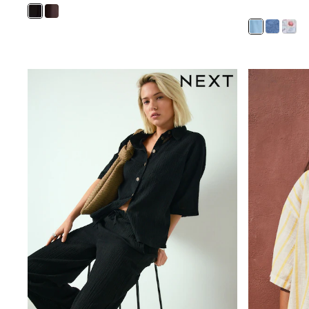
Shirts
Shorts
Sunglasses
Sunsafe Swimwear
Swimshorts
Tops & T-Shirts
Girls Holiday Shop
All Swimwear
Beach Dresses & Kaftans
Dresses
Sun Hats & Caps
Jumpsuits & Playsuits
Rash Vests
Sandals & Sliders
Shorts
Skirts
Sunglasses
Sunsafe Swimwear
Tops & T-Shirts
Baby Holiday Shop
Baby Travel Accessories
All Accessories
Beach Bags
Beach Towels