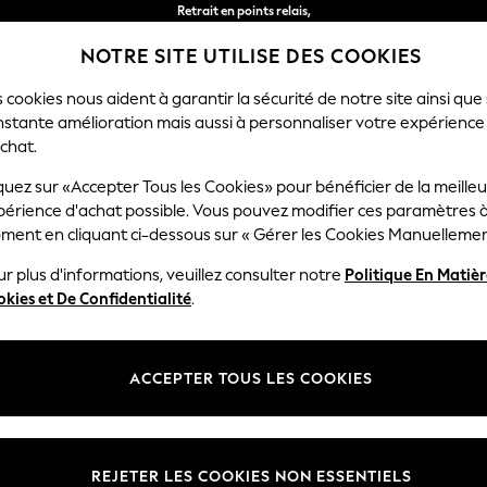
Livraison en 2-3 jours ouvrés*
NOTRE SITE UTILISE DES COOKIES
Retours faciles*
 cookies nous aident à garantir la sécurité de notre site ainsi que
nstante amélioration mais aussi à personnaliser votre expérience
FEMME
HOMME
MAISON
chat.
quez sur «Accepter Tous les Cookies» pour bénéficier de la meille
périence d'achat possible. Vous pouvez modifier ces paramètres à
CHEMISES POUR FEMME
(2493)
ment en cliquant ci-dessous sur « Gérer les Cookies Manuellemen
r plus d'informations, veuillez consulter notre
Politique En Matiè
nières tendances en matière de chemises pour femmes. Des chemises bl
kies et De Confidentialité
.
 chemises longilignes, des chemises à cravate et des chemises utilitai
es aux doux Imprimé et Fleuri, donnant à votre garde-robe une ambian
Imprimé
Coton
Utilitaire
Vêtements de travail
Cas
notre collection de
jupes
chics.
ACCEPTER TOUS LES COOKIES
Taille
Marque
en cou
REJETER LES COOKIES NON ESSENTIELS