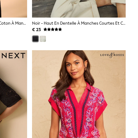
Blanc - Chemise Décontractée En Coton À Manches Longues
Noir - Haut En Dentelle À Manches Courtes Et Col En V
€ 23