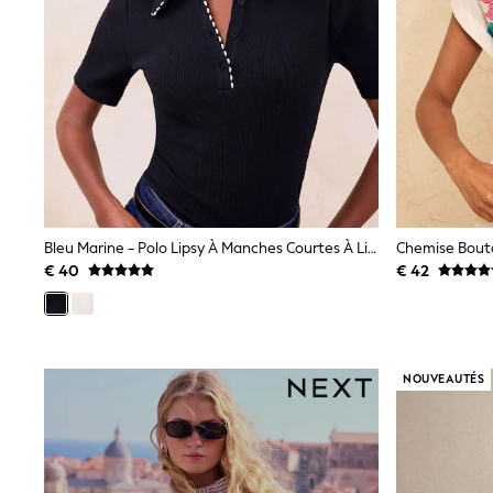
Waterproof
Shackets
Puddlesuits
Gilets
Fleeces
Teddy Borg
Puffers
Snowsuits
All Footwear
New In
Boots
Half Sizes
Bleu Marine - Polo Lipsy À Manches Courtes À Liserés
Slippers
€ 40
€ 42
Trainers
Wellies
Wide Fit
Shoes
All Underwear
NOUVEAUTÉS
Nighties
Pyjamas
Robes
Socks & Tights
All Bags & Accessories