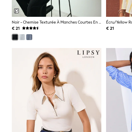
Birkenstock
Crocs
Havaianas
Pour Moi
Noir - Chemise Texturée À Manches Courtes En Lin
Rayban
€ 21
€ 21
Skechers
GIRLS
New In
New in from Next
New In
Trending: Top & Short Sets
Trending: Clogs
Toy Story
THE SET
50 - 92cm
98 - 110cm
116 - 134cm
140 - 174cm
All Clothing
T-Shirts
Dresses
Shorts & Skirts
Coats & Jackets