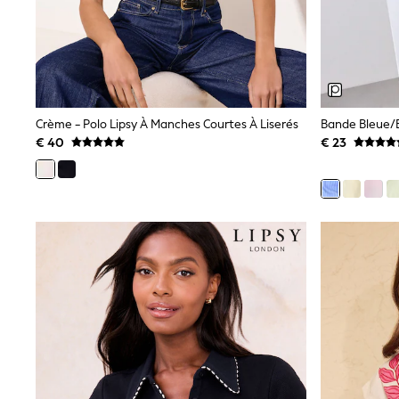
Sweatshirts & Hoodies
Knitwear
Trousers & Leggings
Sets & Outfits
Tops
Nightwear & Pyjamas
Jumpsuits & Playsuits
Crème - Polo Lipsy À Manches Courtes À Liserés
Jeans
Shirts & Blouses
€ 40
€ 23
Swimwear
Sportswear
Dungarees
Multipacks
All Holiday Shop
Tops
Dresses
Shorts
Skirts
Sandals & Sliders
Rash Vests
Sun Safe Swimwear
Sun Hats & Caps
Denim Jackets
Raincoats