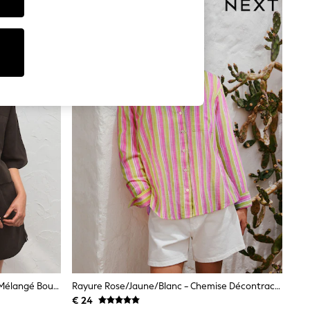
Marron Chocolat - Chemise En Lin Mélangé Boutonnée
Rayure Rose/jaune/blanc - Chemise Décontractée À Manches Longues Avec Lin
€ 24