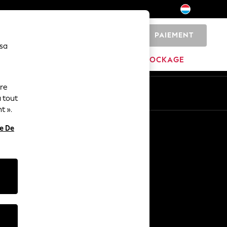
PAIEMENT
0
 sa
MARQUES
DÉSTOCKAGE
ure
ue
Fr
En
 tout
t ».
Autres services
re De
Médias et presse
L'entreprise
Carrières NEXT