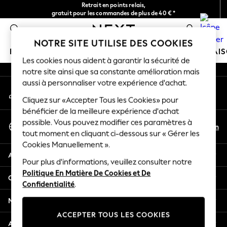
Retrait en points relais,
An error occurred on client
gratuit pour les commandes de plus de 40 € *
Livraison en 2-3 jours ouvrés*
0
Nos réseaux sociaux
NOTRE SITE UTILISE DES COOKIES
FILLE
GARÇON
BÉBÉ
FEMME
HOMME
MAI
Les cookies nous aident à garantir la sécurité de
notre site ainsi que sa constante amélioration mais
HOLIDAY SHOP
aussi à personnaliser votre expérience d'achat.
Mon compte
Women's Holiday Shop
Connexion à votre compte
Cliquez sur «Accepter Tous les Cookies» pour
All Swimwear
bénéficier de la meilleure expérience d'achat
All Beachwear
Sélectionnez Votre Langue
possible. Vous pouvez modifier ces paramètres à
Bags & Accessories
Fr
En
tout moment en cliquant ci-dessous sur « Gérer les
Français
Beach Dresses & Kaftans
Cookies Manuellement ».
Dresses
Aide
Flip Flops
Pour plus d'informations, veuillez consulter notre
Politique En Matière De Cookies et De
Sliders
Confidentialité et mentions légales
Confidentialité
.
Jumpsuits & Playsuits
Linen Collection
Ministères
Sandals
ACCEPTER TOUS LES COOKIES
Shorts
Autres services