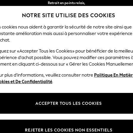
Retrait en points relais,
gratuit pour les commandes de plus de 40 € *
NOTRE SITE UTILISE DES COOKIES
Livraison en 2-3 jours ouvrés*
Nos réseaux sociaux
 cookies nous aident à garantir la sécurité de notre site ainsi que
nstante amélioration mais aussi à personnaliser votre expérience
RÇON
BÉBÉ
FEMME
HOMME
chat.
quez sur «Accepter Tous les Cookies» pour bénéficier de la meille
Sélectionnez Votre Lang
périence d'achat possible. Vous pouvez modifier ces paramètres à
Français
ment en cliquant ci-dessous sur « Gérer les Cookies Manuellemen
lité et mentions légales
Ministères
r plus d'informations, veuillez consulter notre
Politique En Matiè
kies et De Confidentialité
.
 confidentialité et de cookies
Femme
générales
Homme
ookies manuellement
Garçon
ACCEPTER TOUS LES COOKIES
lative aux avis et évaluations des
Fille
Maison
REJETER LES COOKIES NON ESSENTIELS
Bébé