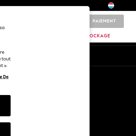
PAIEMENT
0
 sa
MAISON
MARQUES
DÉSTOCKAGE
ure
ue
Fr
En
 tout
t ».
Autres services
re De
Médias et presse
L'entreprise
Carrières NEXT