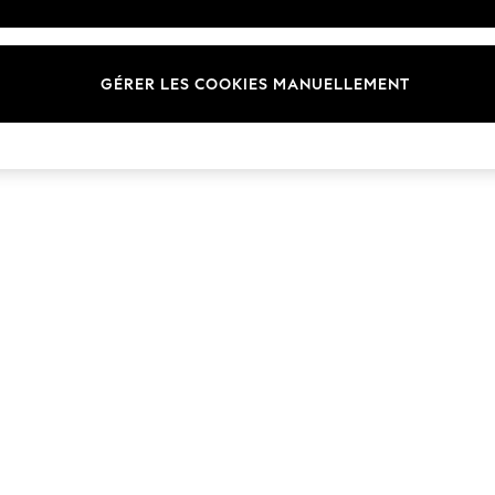
Marques
GÉRER LES COOKIES MANUELLEMENT
© 2026 Next Germany GmbH. Tous droits réservés.