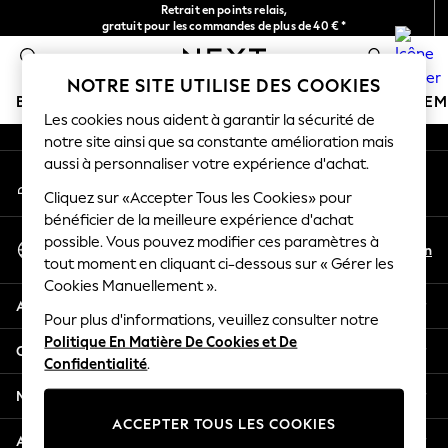
Retrait en points relais,
An error occurred on client
gratuit pour les commandes de plus de 40 € *
Livraison en 2-3 jours ouvrés*
0
Nos réseaux sociaux
NOTRE SITE UTILISE DES COOKIES
BOUTIQUE VACANCES
FILLE
GARÇON
BÉBÉ
FE
Les cookies nous aident à garantir la sécurité de
notre site ainsi que sa constante amélioration mais
HOLIDAY SHOP
aussi à personnaliser votre expérience d'achat.
Mon compte
Women's Holiday Shop
Connexion à votre compte
Cliquez sur «Accepter Tous les Cookies» pour
All Swimwear
bénéficier de la meilleure expérience d'achat
All Beachwear
Sélectionnez Votre Langue
possible. Vous pouvez modifier ces paramètres à
Bags & Accessories
Fr
En
tout moment en cliquant ci-dessous sur « Gérer les
Français
Beach Dresses & Kaftans
Cookies Manuellement ».
Dresses
Aide
Flip Flops
Pour plus d'informations, veuillez consulter notre
Politique En Matière De Cookies et De
Sliders
Confidentialité et mentions légales
Confidentialité
.
Jumpsuits & Playsuits
Linen Collection
Ministères
Sandals
ACCEPTER TOUS LES COOKIES
Shorts
Autres services