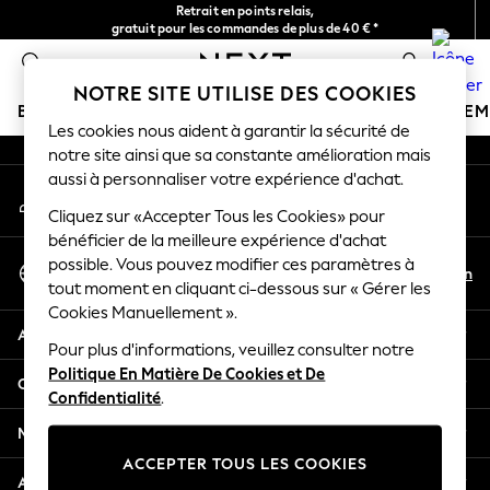
Retrait en points relais,
An error occurred on client
gratuit pour les commandes de plus de 40 € *
Livraison en 2-3 jours ouvrés*
0
Nos réseaux sociaux
NOTRE SITE UTILISE DES COOKIES
BOUTIQUE VACANCES
FILLE
GARÇON
BÉBÉ
FE
Les cookies nous aident à garantir la sécurité de
notre site ainsi que sa constante amélioration mais
HOLIDAY SHOP
aussi à personnaliser votre expérience d'achat.
Mon compte
Women's Holiday Shop
Connexion à votre compte
Cliquez sur «Accepter Tous les Cookies» pour
All Swimwear
bénéficier de la meilleure expérience d'achat
All Beachwear
Sélectionnez Votre Langue
possible. Vous pouvez modifier ces paramètres à
Bags & Accessories
Fr
En
tout moment en cliquant ci-dessous sur « Gérer les
Français
Beach Dresses & Kaftans
Cookies Manuellement ».
Dresses
Aide
Flip Flops
Pour plus d'informations, veuillez consulter notre
Politique En Matière De Cookies et De
Sliders
Confidentialité et mentions légales
Confidentialité
.
Jumpsuits & Playsuits
Linen Collection
Ministères
Sandals
ACCEPTER TOUS LES COOKIES
Shorts
Autres services