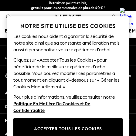
Retrait en points relais,
An error occurred on client
gratuit pour les commandes de plus de 40 € *
Livraison en 2-3 jours ouvrés*
0
Nos réseaux sociaux
NOTRE SITE UTILISE DES COOKIES
BOUTIQUE VACANCES
FILLE
GARÇON
BÉBÉ
FE
Les cookies nous aident à garantir la sécurité de
notre site ainsi que sa constante amélioration mais
HOLIDAY SHOP
aussi à personnaliser votre expérience d'achat.
Mon compte
Women's Holiday Shop
Connexion à votre compte
Cliquez sur «Accepter Tous les Cookies» pour
All Swimwear
bénéficier de la meilleure expérience d'achat
All Beachwear
Sélectionnez Votre Langue
possible. Vous pouvez modifier ces paramètres à
Bags & Accessories
Fr
En
tout moment en cliquant ci-dessous sur « Gérer les
Français
Beach Dresses & Kaftans
Cookies Manuellement ».
Dresses
Aide
Flip Flops
Pour plus d'informations, veuillez consulter notre
Politique En Matière De Cookies et De
Sliders
Confidentialité et mentions légales
Confidentialité
.
Jumpsuits & Playsuits
Linen Collection
Ministères
Sandals
ACCEPTER TOUS LES COOKIES
Shorts
Autres services