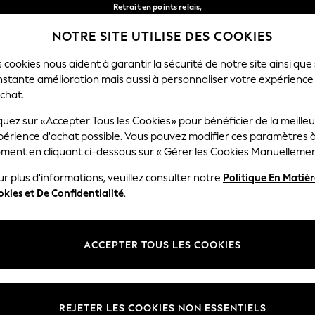
Retrait en points relais,
gratuit pour les commandes de plus de 40 € *
NOTRE SITE UTILISE DES COOKIES
Livraison en 2-3 jours ouvrés*
Nos réseaux sociaux
 cookies nous aident à garantir la sécurité de notre site ainsi que
nstante amélioration mais aussi à personnaliser votre expérience
RÇON
BÉBÉ
FEMME
HOMME
chat.
quez sur «Accepter Tous les Cookies» pour bénéficier de la meille
Sélectionnez Votre Lang
périence d'achat possible. Vous pouvez modifier ces paramètres à
Français
ment en cliquant ci-dessous sur « Gérer les Cookies Manuellemen
lité et mentions légales
Ministères
r plus d'informations, veuillez consulter notre
Politique En Matiè
kies et De Confidentialité
.
 confidentialité et de cookies
Femme
générales
Homme
ookies manuellement
Garçon
ACCEPTER TOUS LES COOKIES
lative aux avis et évaluations des
Fille
Maison
REJETER LES COOKIES NON ESSENTIELS
Bébé