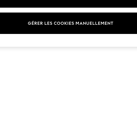
Marques
GÉRER LES COOKIES MANUELLEMENT
© 2026 Next Germany GmbH. Tous droits réservés.