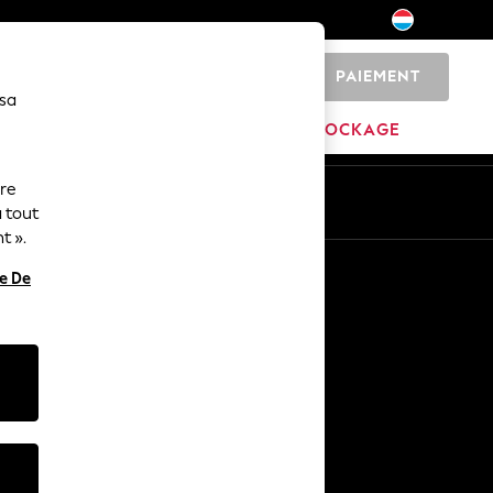
PAIEMENT
0
 sa
MAISON
MARQUES
DÉSTOCKAGE
ure
ue
Fr
En
 tout
t ».
Autres services
re De
Médias et presse
L'entreprise
Carrières NEXT